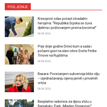
POSLJEDNJE
Kresojević odao počast stradalim
herojima: “Republika Srpska se čuva
djelima i poštovanjem prema borcima!”
08.08.2026.
Prije dvije godine Drinić kum a sada i
počasni gost na slavi crkve Svete Petke
Trnove na Rujištima
08.08.2026.
Basara: Povećanjem subvencija bliže cilju
– izjednačavanju cijena javnih i privatnih
vrtića
08.08.2026.
Besplatne radionice za djecu stižu u
Banjaluku: Park „Mladen Stojanović“