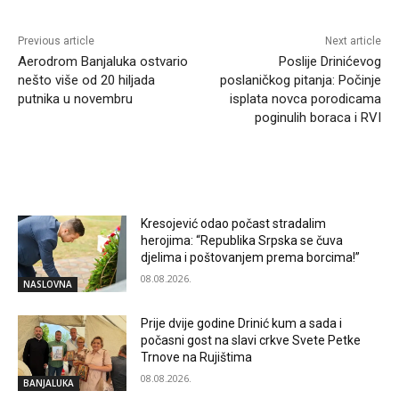
Previous article
Next article
Aerodrom Banjaluka ostvario
Poslije Drinićevog
nešto više od 20 hiljada
poslaničkog pitanja: Počinje
putnika u novembru
isplata novca porodicama
poginulih boraca i RVI
RELATED ARTICLES
Kresojević odao počast stradalim
herojima: “Republika Srpska se čuva
djelima i poštovanjem prema borcima!”
08.08.2026.
NASLOVNA
Prije dvije godine Drinić kum a sada i
počasni gost na slavi crkve Svete Petke
Trnove na Rujištima
08.08.2026.
BANJALUKA