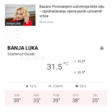
Basara: Povećanjem subvencija bliže cilju
– izjednačavanju cijena javnih i privatnih
vrtića
08.08.2026.
BANJALUKA
BANJA LUKA
Scattered Clouds
°
31.5
°
C
31.5
°
31.5
33 %
3.5kmh
28 %
SUB
NED
PON
UTO
SRI
30
°
35
°
39
°
38
°
35
°