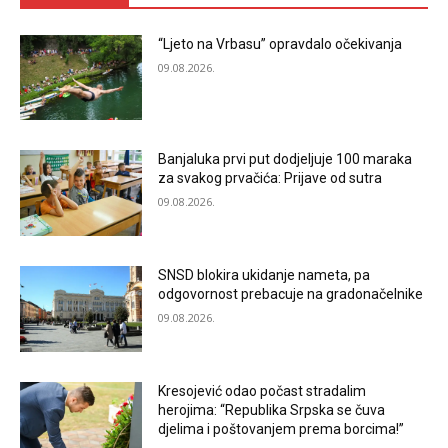
“Ljeto na Vrbasu” opravdalo očekivanja
09.08.2026.
Banjaluka prvi put dodjeljuje 100 maraka
za svakog prvačića: Prijave od sutra
09.08.2026.
SNSD blokira ukidanje nameta, pa
odgovornost prebacuje na gradonačelnike
09.08.2026.
Kresojević odao počast stradalim
herojima: “Republika Srpska se čuva
djelima i poštovanjem prema borcima!”