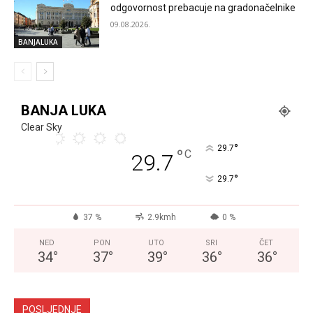
odgovornost prebacuje na gradonačelnike
09.08.2026.
BANJALUKA
BANJA LUKA
Clear Sky
°
29.7
°
C
29.7
°
29.7
37 %
2.9kmh
0 %
NED
PON
UTO
SRI
ČET
34
°
37
°
39
°
36
°
36
°
POSLJEDNJE