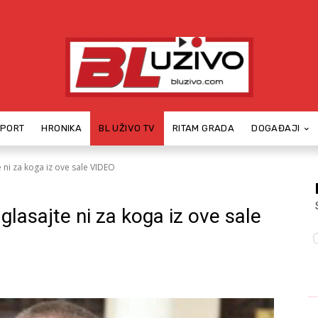
SPORT
HRONIKA
BL UŽIVO TV
RITAM GRADA
DOGAĐAJI
 ni za koga iz ove sale VIDEO
lasajte ni za koga iz ove sale