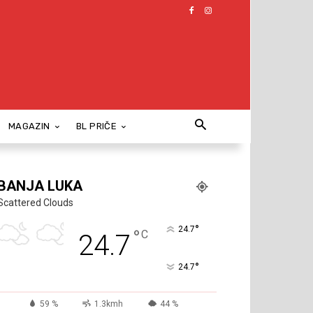
MAGAZIN
BL PRIČE
BANJA LUKA
Scattered Clouds
°
24.7
°
C
24.7
°
24.7
59 %
1.3kmh
44 %