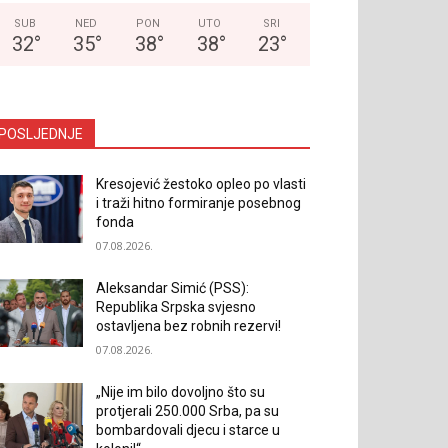
SUB
NED
PON
UTO
SRI
32
°
35
°
38
°
38
°
23
°
POSLJEDNJE
Kresojević žestoko opleo po vlasti
i traži hitno formiranje posebnog
fonda
07.08.2026.
Aleksandar Simić (PSS):
Republika Srpska svjesno
ostavljena bez robnih rezervi!
07.08.2026.
„Nije im bilo dovoljno što su
protjerali 250.000 Srba, pa su
bombardovali djecu i starce u