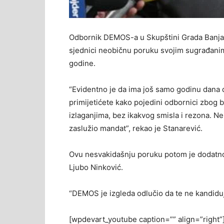
Odbornik DEMOS-a u Skupštini Grada Banjal
sjednici neobičnu poruku svojim sugrađanima
godine.
“Evidentno je da ima još samo godinu dana d
primijetićete kako pojedini odbornici zbog br
izlaganjima, bez ikakvog smisla i rezona. Nem
zaslužio mandat”, rekao je Stanarević.
Ovu nesvakidašnju poruku potom je dodatno 
Ljubo Ninković.
“DEMOS je izgleda odlučio da te ne kandiduj
[wpdevart_youtube caption=”” align=”righ