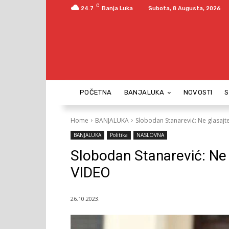
C
24.7
Banja Luka
Subota, 8 Augusta, 2026
POČETNA
BANJALUKA
NOVOSTI
Home
BANJALUKA
Slobodan Stanarević: Ne glasajte
BANJALUKA
Politika
NASLOVNA
Slobodan Stanarević: Ne g
VIDEO
26.10.2023.