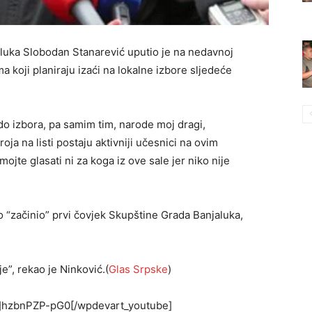
uka Slobodan Stanarević uputio je na nedavnoj
 koji planiraju izaći na lokalne izbore sljedeće
o izbora, pa samim tim, narode moj dragi,
oja na listi postaju aktivniji učesnici na ovim
ojte glasati ni za koga iz ove sale jer niko nije
“začinio” prvi čovjek Skupštine Grada Banjaluka,
e”, rekao je Ninković.(
Glas Srpske
)
t”]hzbnPZP-pG0[/wpdevart_youtube]