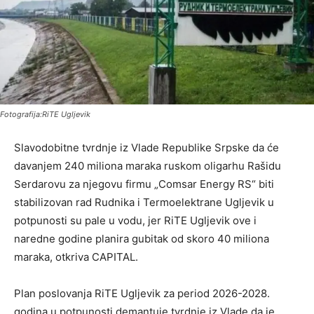
Fotografija:RiTE Ugljevik
Slavodobitne tvrdnje iz Vlade Republike Srpske da će
davanjem 240 miliona maraka ruskom oligarhu Rašidu
Serdarovu za njegovu firmu „Comsar Energy RS“ biti
stabilizovan rad Rudnika i Termoelektrane Ugljevik u
potpunosti su pale u vodu, jer RiTE Ugljevik ove i
naredne godine planira gubitak od skoro 40 miliona
maraka, otkriva CAPITAL.
Plan poslovanja RiTE Ugljevik za period 2026-2028.
godina u potpunosti demantuje tvrdnje iz Vlade da je