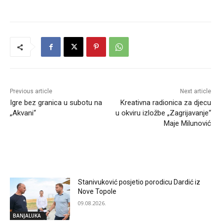
Previous article
Next article
Igre bez granica u subotu na
Kreativna radionica za djecu
„Akvani“
u okviru izložbe „Zagrijavanje“
Maje Milunović
RELATED ARTICLES
Stanivuković posjetio porodicu Dardić iz
Nove Topole
09.08.2026.
BANJALUKA