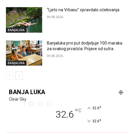
“Ljeto na Vrbasu” opravdalo očekivanja
09.08.2026.
BANJALUKA
Banjaluka prvi put dodjeljuje 100 maraka
za svakog prvačića: Prijave od sutra
09.08.2026.
BANJALUKA
BANJA LUKA
Clear Sky
°
32.6
°
C
32.6
°
32.6