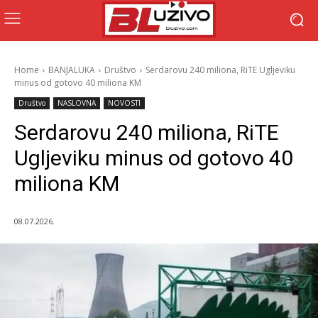
Home
BANJALUKA
Društvo
Serdarovu 240 miliona, RiTE Ugljeviku
minus od gotovo 40 miliona KM
Društvo
NASLOVNA
NOVOSTI
Serdarovu 240 miliona, RiTE
Ugljeviku minus od gotovo 40
miliona KM
08.07.2026.