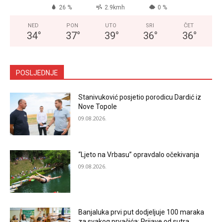
26 %
2.9kmh
0 %
NED
PON
UTO
SRI
ČET
34
°
37
°
39
°
36
°
36
°
POSLJEDNJE
Stanivuković posjetio porodicu Dardić iz
Nove Topole
09.08.2026.
“Ljeto na Vrbasu” opravdalo očekivanja
09.08.2026.
Banjaluka prvi put dodjeljuje 100 maraka
za svakog prvačića: Prijave od sutra