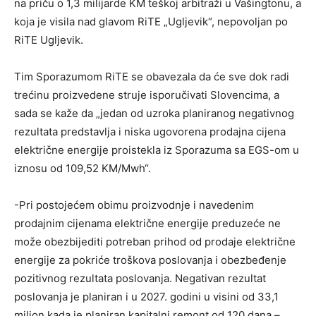
na priču o 1,3 milijarde KM teškoj arbitraži u Vašingtonu, a
koja je visila nad glavom RiTE „Ugljevik“, nepovoljan po
RiTE Ugljevik.
Tim Sporazumom RiTE se obavezala da će sve dok radi
trećinu proizvedene struje isporučivati Slovencima, a
sada se kaže da „jedan od uzroka planiranog negativnog
rezultata predstavlja i niska ugovorena prodajna cijena
električne energije proistekla iz Sporazuma sa EGS-om u
iznosu od 109,52 KM/Mwh“.
-Pri postojećem obimu proizvodnje i navedenim
prodajnim cijenama električne energije preduzeće ne
može obezbijediti potreban prihod od prodaje električne
energije za pokriće troškova poslovanja i obezbeđenje
pozitivnog rezultata poslovanja. Negativan rezultat
poslovanja je planiran i u 2027. godini u visini od 33,1
milion kada je planiran kapitalni remont od 120 dana –