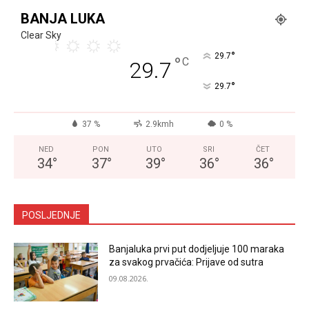
BANJA LUKA
Clear Sky
°
29.7
°
C
29.7
°
29.7
37 %
2.9kmh
0 %
NED
PON
UTO
SRI
ČET
34
°
37
°
39
°
36
°
36
°
POSLJEDNJE
Banjaluka prvi put dodjeljuje 100 maraka
za svakog prvačića: Prijave od sutra
09.08.2026.