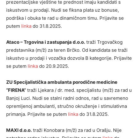
prezentacijske vještine te prednost imaju kandidati s
iskustvom u prodaji. Nudi se fiksna plata uz bonuse,
podrška i obuka te rad u dinamičnom timu. Prijavite se
putem
linka
do 31.8.2025.
Ataco – Trgovina i zastupanja d.o.o.
traži Trgovačkog
predstavnika (m/ž) za teren Brčko. Od kandidata se traži
iskustvo u prodaji i vozačka dozvola B kategorije. Prijavite
se putem
linka
do 20.9.2025.
ZU Specijalistička ambulanta porodične medicine
“FIRENA”
traži Ljekara / dr. med. specijalistu (m/ž) za rad u
Banjoj Luci. Nudi se stalni radni odnos, rad u savremeno
opremljenoj ambulanti, stručno okruženje i stimulativna
primanja. Prijavite se putem
linka
do 31.8.2025.
MAXI d.o.o.
traži Konobara (m/ž) za rad u Orašju. Nije