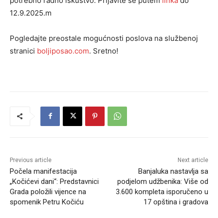
potrebno radno iskustvo. Prijavite se putem
linka
do
12.9.2025.m
Pogledajte preostale mogućnosti poslova na službenoj
stranici
boljiposao.com
. Sretno!
Previous article
Next article
Počela manifestacija
Banjaluka nastavlja sa
„Kočićevi dani“: Predstavnici
podjelom udžbenika: Više od
Grada položili vijence na
3.600 kompleta isporučeno u
spomenik Petru Kočiću
17 opština i gradova