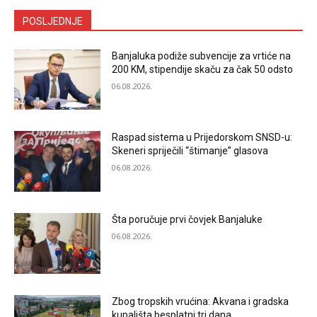
POSLJEDNJE
Banjaluka podiže subvencije za vrtiće na
200 KM, stipendije skaču za čak 50 odsto
06.08.2026.
Raspad sistema u Prijedorskom SNSD-u:
Skeneri spriječili “štimanje” glasova
06.08.2026.
Šta poručuje prvi čovjek Banjaluke
06.08.2026.
Zbog tropskih vrućina: Akvana i gradska
kupališta besplatni tri dana