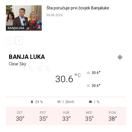
Šta poručuje prvi čovjek Banjaluke
06.08.2026.
BANJALUKA
BANJA LUKA
Clear Sky
°
30.6
°
C
30.6
°
30.6
29 %
1.2kmh
1 %
ČET
PET
SUB
NED
PON
30
°
35
°
33
°
35
°
38
°