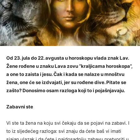
Od 23. jula do 22. avgusta u horoskopu vlada znak Lav.
Žene rođene u znaku Lava zovu “kraljicama horoskopa”,
a one to zaista i jesu. Čak i kada se nalaze u mnoštvu
žena, one će se izdvajati, jer su rođene dive. Pitate se
zašto? Donosimo osam razloga koji to i pojašnjavaju.
Zabavni ste
Vi ste ta žena na koju svi čekaju da se pojavi na zabavi. I
to iz sljedećeg razloga: svi znaju da ćete baš vi imati
sjajan ulazak i da ćete i najdosadniju zabavu pretvoriti u