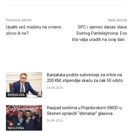
Previous article
Next article
Upaliti veš mašinu na crveno
SPC i vjernici danas slave
slovo ili ne?
Svetog Pantelejmona: Evo
šta valja uraditi na ovaj dan…
RELATED ARTICLES
Banjaluka podiže subvencije za vrtiće na
200 KM, stipendije skaču za čak 50 odsto
06.08.2026.
BANJALUKA
Raspad sistema u Prijedorskom SNSD-u:
Skeneri spriječili “štimanje” glasova
06.08.2026.
NASLOVNA