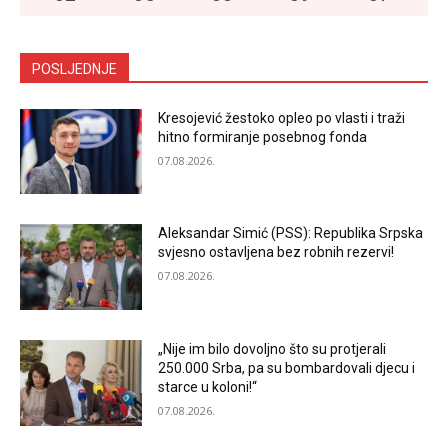
POSLJEDNJE
Kresojević žestoko opleo po vlasti i traži
hitno formiranje posebnog fonda
07.08.2026.
Aleksandar Simić (PSS): Republika Srpska
svjesno ostavljena bez robnih rezervi!
07.08.2026.
„Nije im bilo dovoljno što su protjerali
250.000 Srba, pa su bombardovali djecu i
starce u koloni!“
07.08.2026.