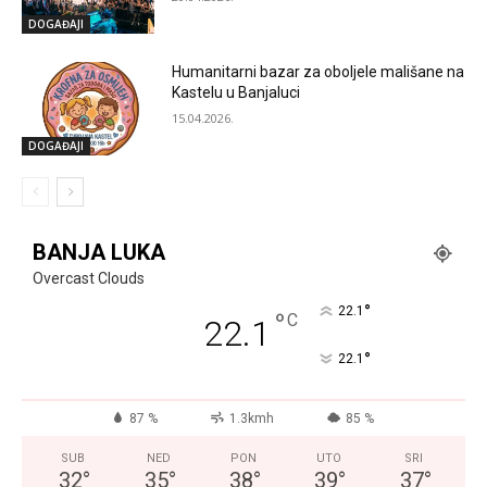
DOGAĐAJI
Humanitarni bazar za oboljele mališane na
Kastelu u Banjaluci
15.04.2026.
DOGAĐAJI
BANJA LUKA
Overcast Clouds
°
22.1
°
C
22.1
°
22.1
87 %
1.3kmh
85 %
SUB
NED
PON
UTO
SRI
32
°
35
°
38
°
39
°
37
°