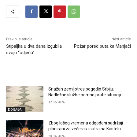
Previous article
Next article
Štipaljka u dva dana izgubila
Požar pored puta ka Manjači
svoju “odjeću”
RELATED ARTICLES
Snažan zemljotres pogodio Srbiju:
Nadležne službe pomno prate situaciju
12.06.2026.
DOGAĐAJI
Zbog lošeg vremena odgođeni sadržaji
planirani za večeras i sutra na Kastelu
20.04.2026.