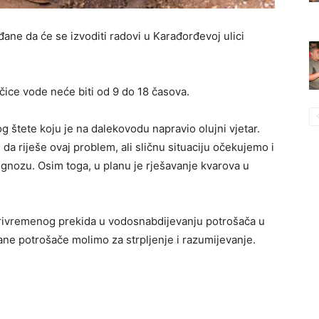
ne da će se izvoditi radovi u Karađorđevoj ulici
ščice vode neće biti od 9 do 18 časova.
g štete koju je na dalekovodu napravio olujni vjetar.
da riješe ovaj problem, ali sličnu situaciju očekujemo i
nozu. Osim toga, u planu je rješavanje kvarova u
rivremenog prekida u vodosnabdijevanju potrošača u
ane potrošače molimo za strpljenje i razumijevanje.