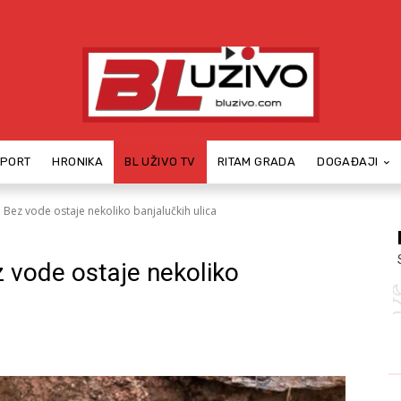
SPORT
HRONIKA
BL UŽIVO TV
RITAM GRADA
DOGAĐAJI
 Bez vode ostaje nekoliko banjalučkih ulica
 vode ostaje nekoliko