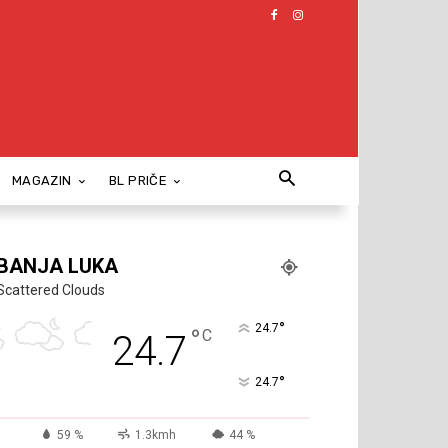
MAGAZIN
BL PRIČE
BANJA LUKA
Scattered Clouds
°
24.7
°
C
24.7
°
24.7
59 %
1.3kmh
44 %