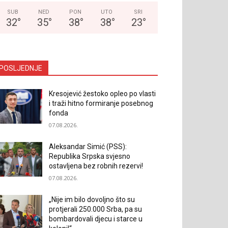
SUB
NED
PON
UTO
SRI
32
°
35
°
38
°
38
°
23
°
POSLJEDNJE
Kresojević žestoko opleo po vlasti
i traži hitno formiranje posebnog
fonda
07.08.2026.
Aleksandar Simić (PSS):
Republika Srpska svjesno
ostavljena bez robnih rezervi!
07.08.2026.
„Nije im bilo dovoljno što su
protjerali 250.000 Srba, pa su
bombardovali djecu i starce u