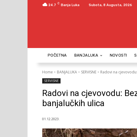
C
24.7
Banja Luka
Subota, 8 Augusta, 2026
POČETNA
BANJALUKA
NOVOSTI
Home
BANJALUKA
SERVISNE
Radovi na cjevovodu:
SERVISNE
Radovi na cjevovodu: Bez
banjalučkih ulica
01.12.2023.