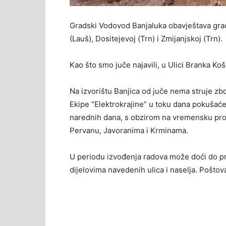
Gradski Vodovod Banjaluka obavještava građa
(Lauš), Dositejevoj (Trn) i Zmijanjskoj (Trn).
Kao što smo juče najavili, u Ulici Branka Ko
Na izvorištu Banjica od juče nema struje zbo
Ekipe “Elektrokrajine” u toku dana pokušaće 
narednih dana, s obzirom na vremensku prog
Pervanu, Javoranima i Krminama.
U periodu izvođenja radova može doći do p
dijelovima navedenih ulica i naselja. Poštov