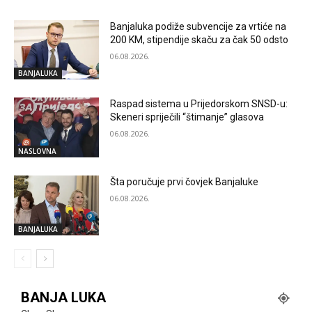
Banjaluka podiže subvencije za vrtiće na
200 KM, stipendije skaču za čak 50 odsto
06.08.2026.
BANJALUKA
Raspad sistema u Prijedorskom SNSD-u:
Skeneri spriječili “štimanje” glasova
06.08.2026.
NASLOVNA
Šta poručuje prvi čovjek Banjaluke
06.08.2026.
BANJALUKA
BANJA LUKA