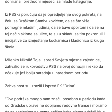
donirana i prethodni mjesec, za mlađe kategorije.
Iz PSS-a poručuju da je opredjeljenje ovog pokreta, na
čelu sa Draškom Stanivukovićem, da se što više
pomogne mladim ljudima, da se bave sportom i da se na
taj način sklone sa ulice, te su u skladu sa tim pokrenuli i
inicijative za izmještanje kockarnica i kladionica iz kruga
škola.
Milenko Nikolić Toja, ispred Savjeta mjesne zajednice,
zahvalio se rukovodstvu PSS na ovoj donaciji i rekao da
očekuje još bolju saradnju u narednom periodu.
Zahvalnost su izrazili i ispred FK “Drina”.
“Ova podrška mnogo nam znači, posebno u periodu kada
od Gradske uprave ne dobijamo redovne tranše i moramo
da se snalazimo na razne načine kako bismo održali klub