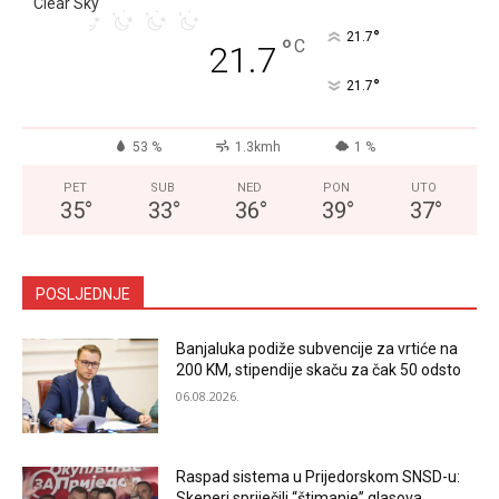
Clear Sky
°
21.7
°
C
21.7
°
21.7
53 %
1.3kmh
1 %
PET
SUB
NED
PON
UTO
35
°
33
°
36
°
39
°
37
°
POSLJEDNJE
Banjaluka podiže subvencije za vrtiće na
200 KM, stipendije skaču za čak 50 odsto
06.08.2026.
Raspad sistema u Prijedorskom SNSD-u:
Skeneri spriječili “štimanje” glasova