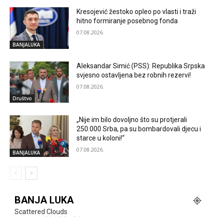
Kresojević žestoko opleo po vlasti i traži
hitno formiranje posebnog fonda
07.08.2026.
BANJALUKA
Aleksandar Simić (PSS): Republika Srpska
svjesno ostavljena bez robnih rezervi!
07.08.2026.
Društvo
„Nije im bilo dovoljno što su protjerali
250.000 Srba, pa su bombardovali djecu i
starce u koloni!“
07.08.2026.
BANJALUKA
BANJA LUKA
Scattered Clouds