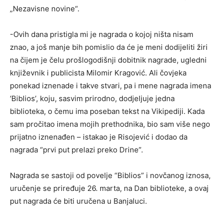
„Nezavisne novine“.
-Ovih dana pristigla mi je nagrada o kojoj ništa nisam
znao, a još manje bih pomislio da će je meni dodijeliti žiri
na čijem je čelu prošlogodišnji dobitnik nagrade, ugledni
književnik i publicista Milomir Kragović. Ali čovjeka
ponekad iznenade i takve stvari, pa i mene nagrada imena
‘Biblios’, koju, sasvim prirodno, dodjeljuje jedna
biblioteka, o čemu ima poseban tekst na Vikipediji. Kada
sam pročitao imena mojih prethodnika, bio sam više nego
prijatno iznenađen – istakao je Risojević i dodao da
nagrada “prvi put prelazi preko Drine”.
Nagrada se sastoji od povelje “Biblios” i novčanog iznosa,
uručenje se priređuje 26. marta, na Dan biblioteke, a ovaj
put nagrada će biti uručena u Banjaluci.