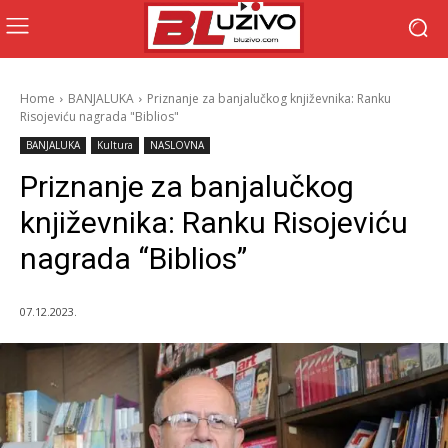
Home
BANJALUKA
Priznanje za banjalučkog književnika: Ranku
Risojeviću nagrada "Biblios"
BANJALUKA
Kultura
NASLOVNA
Priznanje za banjalučkog
književnika: Ranku Risojeviću
nagrada “Biblios”
07.12.2023.