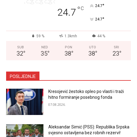
°
24.7
°
C
24.7
°
24.7
59 %
1.3kmh
44 %
SUB
NED
PON
UTO
SRI
32
°
35
°
38
°
38
°
23
°
POSLJEDNJE
Kresojević žestoko opleo po vlasti i traži
hitno formiranje posebnog fonda
07.08.2026.
Aleksandar Simić (PSS): Republika Srpska
svjesno ostavljena bez robnih rezervi!