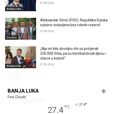
07.08.2026.
BANJALUKA
Aleksandar Simić (PSS): Republika Srpska
svjesno ostavljena bez robnih rezervi!
07.08.2026.
Društvo
„Nije im bilo dovoljno što su protjerali
250.000 Srba, pa su bombardovali djecu i
starce u koloni!“
07.08.2026.
BANJALUKA
BANJA LUKA
Few Clouds
°
27.4
°
C
27.4