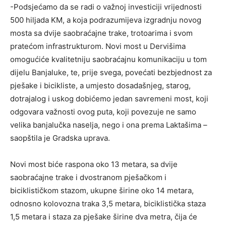
-Podsjećamo da se radi o važnoj investiciji vrijednosti
500 hiljada KM, a koja podrazumijeva izgradnju novog
mosta sa dvije saobraćajne trake, trotoarima i svom
pratećom infrastrukturom. Novi most u Dervišima
omogućiće kvalitetniju saobraćajnu komunikaciju u tom
dijelu Banjaluke, te, prije svega, povećati bezbjednost za
pješake i bicikliste, a umjesto dosadašnjeg, starog,
dotrajalog i uskog dobićemo jedan savremeni most, koji
odgovara važnosti ovog puta, koji povezuje ne samo
velika banjalučka naselja, nego i ona prema Laktašima –
saopštila je Gradska uprava.
Novi most biće raspona oko 13 metara, sa dvije
saobraćajne trake i dvostranom pješačkom i
biciklističkom stazom, ukupne širine oko 14 metara,
odnosno kolovozna traka 3,5 metara, biciklistička staza
1,5 metara i staza za pješake širine dva metra, čija će