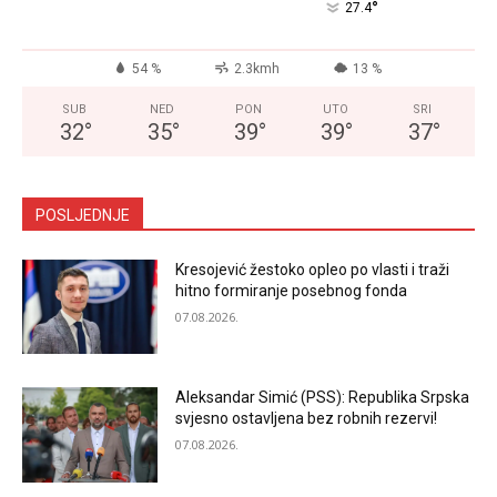
°
27.4
54 %
2.3kmh
13 %
SUB
NED
PON
UTO
SRI
32
°
35
°
39
°
39
°
37
°
POSLJEDNJE
Kresojević žestoko opleo po vlasti i traži
hitno formiranje posebnog fonda
07.08.2026.
Aleksandar Simić (PSS): Republika Srpska
svjesno ostavljena bez robnih rezervi!
07.08.2026.