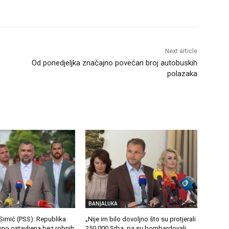
Next article
Od ponedjeljka značajno povećan broj autobuskih
polazaka
BANJALUKA
Simić (PSS): Republika
„Nije im bilo dovoljno što su protjerali
sno ostavljena bez robnih
250.000 Srba, pa su bombardovali