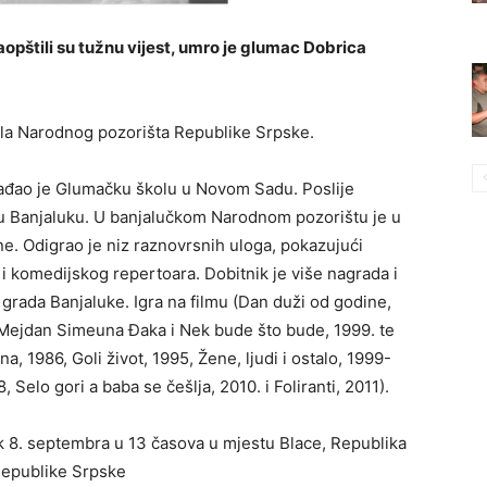
opštili su tužnu vijest, umro je glumac Dobrica
bla Narodnog pozorišta Republike Srpske.
hađao je Glumačku školu u Novom Sadu. Poslije
u Banjaluku. U banjalučkom Narodnom pozorištu je u
. Odigrao je niz raznovrsnih uloga, pokazujući
 komedijskog repertoara. Dobitnik je više nagrada i
 grada Banjaluke. Igra na filmu (Dan duži od godine,
i Mejdan Simeuna Đaka i Nek bude što bude, 1999. te
a, 1986, Goli život, 1995, Žene, ljudi i ostalo, 1999-
, Selo gori a baba se češlja, 2010. i Foliranti, 2011).
 8. septembra u 13 časova u mjestu Blace, Republika
 Republike Srpske