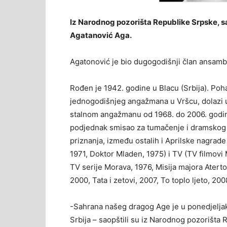
Iz Narodnog pozorišta Republike Srpske, sa
Agatanović Aga.
Agatonović je bio dugogodišnji član ansam
Rođen je 1942. godine u Blacu (Srbija). Po
jednogodišnjeg angažmana u Vršcu, dolazi 
stalnom angažmanu od 1968. do 2006. godine
podjednak smisao za tumačenje i dramskog i
priznanja, između ostalih i Aprilske nagrade
1971, Doktor Mladen, 1975) i TV (TV filmov
TV serije Morava, 1976, Misija majora Aterton
2000, Tata i zetovi, 2007, To toplo ljeto, 2008
-Sahrana našeg dragog Age je u ponedjeljak
Srbija – saopštili su iz Narodnog pozorišta