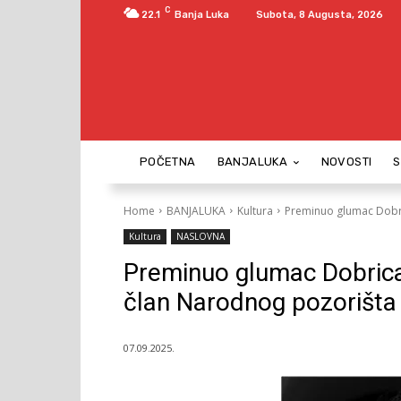
C
22.1
Banja Luka
Subota, 8 Augusta, 2026
POČETNA
BANJALUKA
NOVOSTI
Home
BANJALUKA
Kultura
Preminuo glumac Dobri
Kultura
NASLOVNA
Preminuo glumac Dobrica
član Narodnog pozorišta
07.09.2025.