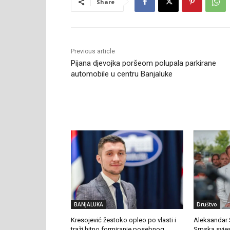
Share
Previous article
Pijana djevojka poršeom polupala parkirane
automobile u centru Banjaluke
RELATED ARTICLES
BANJALUKA
Društvo
Kresojević žestoko opleo po vlasti i
Aleksandar 
traži hitno formiranje posebnog
Srpska svje