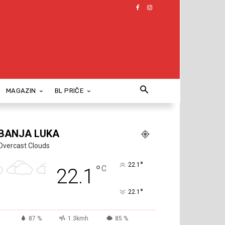
MAGAZIN
BL PRIČE
BANJA LUKA
Overcast Clouds
°
22.1
°
C
22.1
°
22.1
87 %
1.3kmh
85 %