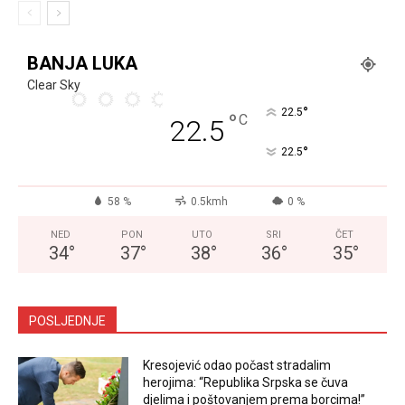
BANJA LUKA
Clear Sky
°
22.5
°
C
22.5
°
22.5
58 %
0.5kmh
0 %
NED
PON
UTO
SRI
ČET
34
°
37
°
38
°
36
°
35
°
POSLJEDNJE
Kresojević odao počast stradalim
herojima: “Republika Srpska se čuva
djelima i poštovanjem prema borcima!”