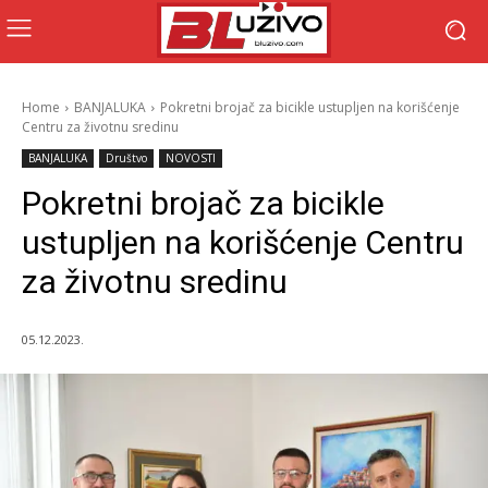
Home
BANJALUKA
Pokretni brojač za bicikle ustupljen na korišćenje
Centru za životnu sredinu
BANJALUKA
Društvo
NOVOSTI
Pokretni brojač za bicikle
ustupljen na korišćenje Centru
za životnu sredinu
05.12.2023.