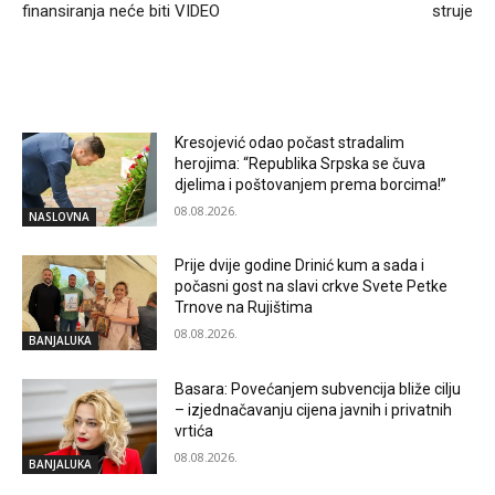
finansiranja neće biti VIDEO
struje
RELATED ARTICLES
Kresojević odao počast stradalim
herojima: “Republika Srpska se čuva
djelima i poštovanjem prema borcima!”
08.08.2026.
NASLOVNA
Prije dvije godine Drinić kum a sada i
počasni gost na slavi crkve Svete Petke
Trnove na Rujištima
08.08.2026.
BANJALUKA
Basara: Povećanjem subvencija bliže cilju
– izjednačavanju cijena javnih i privatnih
vrtića
08.08.2026.
BANJALUKA