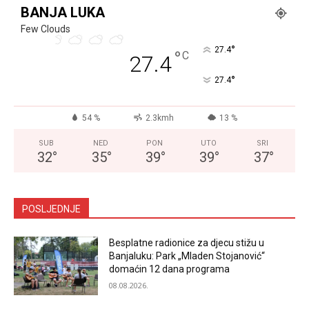
BANJA LUKA
Few Clouds
°
27.4
°
C
27.4
°
27.4
54 %
2.3kmh
13 %
SUB
NED
PON
UTO
SRI
32
°
35
°
39
°
39
°
37
°
POSLJEDNJE
Besplatne radionice za djecu stižu u
Banjaluku: Park „Mladen Stojanović“
domaćin 12 dana programa
08.08.2026.