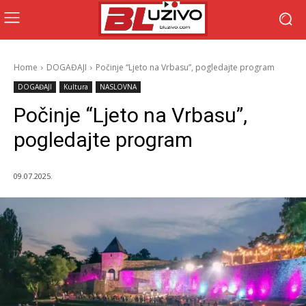
Home
DOGAĐAJI
Počinje “Ljeto na Vrbasu”, pogledajte program
DOGAĐAJI
Kultura
NASLOVNA
Počinje “Ljeto na Vrbasu”,
pogledajte program
09.07.2025.