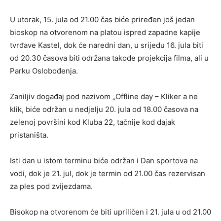
U utorak, 15. jula od 21.00 čas biće priređen još jedan
bioskop na otvorenom na platou ispred zapadne kapije
tvrđave Kastel, dok će naredni dan, u srijedu 16. jula biti
od 20.30 časova biti održana takođe projekcija filma, ali u
Parku Oslobođenja.
Zaniljiv događaj pod nazivom „Offline day – Kliker a ne
klik, biće održan u nedjelju 20. jula od 18.00 časova na
zelenoj površini kod Kluba 22, tačnije kod dajak
pristaništa.
Isti dan u istom terminu biće održan i Dan sportova na
vodi, dok je 21. jul, dok je termin od 21.00 čas rezervisan
za ples pod zvijezdama.
Bisokop na otvorenom će biti upriličen i 21. jula u od 21.00