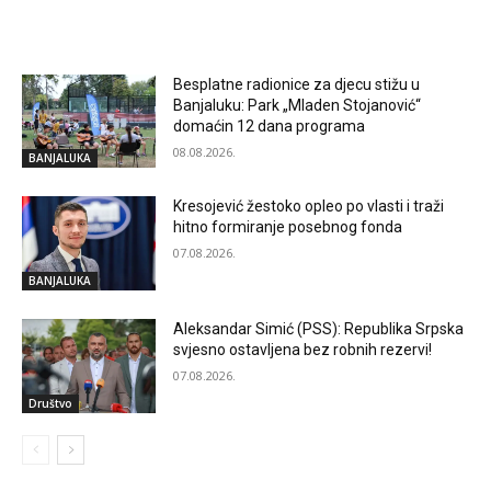
RELATED ARTICLES
Besplatne radionice za djecu stižu u
Banjaluku: Park „Mladen Stojanović“
domaćin 12 dana programa
08.08.2026.
BANJALUKA
Kresojević žestoko opleo po vlasti i traži
hitno formiranje posebnog fonda
07.08.2026.
BANJALUKA
Aleksandar Simić (PSS): Republika Srpska
svjesno ostavljena bez robnih rezervi!
07.08.2026.
Društvo