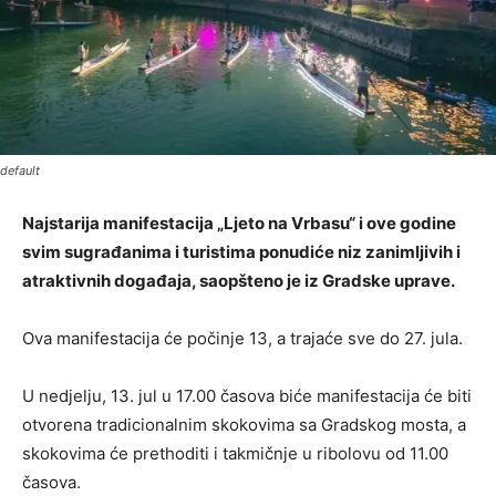
default
Najstarija manifestacija „Ljeto na Vrbasu“ i ove godine
svim sugrađanima i turistima ponudiće niz zanimljivih i
atraktivnih događaja, saopšteno je iz Gradske uprave.
Ova manifestacija će počinje 13, a trajaće sve do 27. jula.
U nedjelju, 13. jul u 17.00 časova biće manifestacija će biti
otvorena tradicionalnim skokovima sa Gradskog mosta, a
skokovima će prethoditi i takmičnje u ribolovu od 11.00
časova.