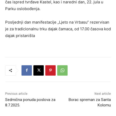
čas ispred tvrđave Kastel, kao i naredni dan, 22. jula u
Parku oslobođenja.
Posljednji dan manifestacije „Ljeto na Vrbasu“ rezervisan
je za tradicionalnu trku dajak čamaca, od 17.00 časova kod
dajak pristaništa
Previous article
Next article
Sedmična ponuda poslova za
Borac spreman za Santa
8.7.2025.
Kolomu