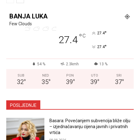
BANJA LUKA
Few Clouds
°
27.4
°
C
27.4
°
27.4
54 %
2.3kmh
13 %
SUB
NED
PON
UTO
SRI
32
°
35
°
39
°
39
°
37
°
POSLJEDNJE
Basara: Povećanjem subvencija bliže cilju
– izjednačavanju cijena javnih i privatnih
vrtića
08.08.2026.