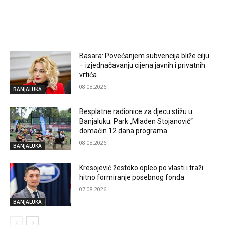
RELATED ARTICLES
Basara: Povećanjem subvencija bliže cilju
– izjednačavanju cijena javnih i privatnih
vrtića
08.08.2026.
BANJALUKA
Besplatne radionice za djecu stižu u
Banjaluku: Park „Mladen Stojanović“
domaćin 12 dana programa
08.08.2026.
BANJALUKA
Kresojević žestoko opleo po vlasti i traži
hitno formiranje posebnog fonda
07.08.2026.
BANJALUKA