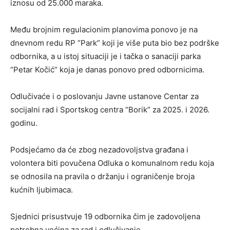
iznosu od 25.000 maraka.
Među brojnim regulacionim planovima ponovo je na
dnevnom redu RP “Park” koji je više puta bio bez podrške
odbornika, a u istoj situaciji je i tačka o sanaciji parka
“Petar Kočić” koja je danas ponovo pred odbornicima.
Odlučivaće i o poslovanju Javne ustanove Centar za
socijalni rad i Sportskog centra “Borik” za 2025. i 2026.
godinu.
Podsjećamo da će zbog nezadovoljstva građana i
volontera biti povučena Odluka o komunalnom redu koja
se odnosila na pravila o držanju i ograničenje broja
kućnih ljubimaca.
Sjednici prisustvuje 19 odbornika čim je zadovoljena
potrebna većina za rad i odlučivanje.