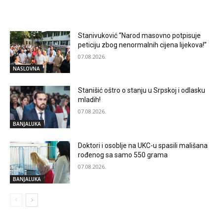
RELATED ARTICLES
Stanivuković “Narod masovno potpisuje
peticiju zbog nenormalnih cijena lijekova!”
07.08.2026.
NASLOVNA
Stanišić oštro o stanju u Srpskoj i odlasku
mladih!
07.08.2026.
BANJALUKA
Doktori i osoblje na UKC-u spasili mališana
rođenog sa samo 550 grama
07.08.2026.
BANJALUKA