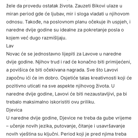
žele da provedu ostatak života. Zauzeti Bikovi ulaze u
miran period gde će ljubav, mir i sloga vladati u njihovom
odnosu. Takođe, na poslovnom planu očekuje ih uspjeh, i
naredne dvije godine su idealne za pokretanje posla o
kojem već dugo razmišljaju.
Lav
Novac će se jednostavno lijepiti za Lavove u naredne
dvije godine. Njihov trud i rad će konačno biti primijećeni,
a povišica će biti očekivana nagrada. Sve što Lavovi
započnu ići će im dobro. Osjetiće talas kreativnosti koji će
pozitivno uticati na sve aspekte njihovog života. U
naredne dvije godine, Lavovi će biti nezaustavljivi, pa bi
trebalo maksimalno iskoristiti ovu priliku.
Djevica
U naredne dvije godine, Djevice ne treba da gube vrijeme
– učenje novih jezika, putovanje, čitanje i usavršavanje
novih vještina su ključni. Period koji je pred njima treba