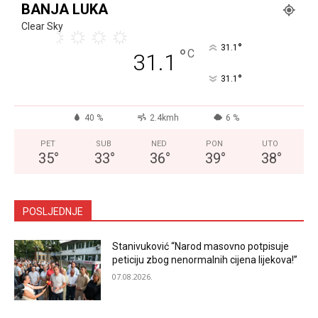
BANJA LUKA
Clear Sky
°
31.1
°
C
31.1
°
31.1
40 %
2.4kmh
6 %
PET
SUB
NED
PON
UTO
35
°
33
°
36
°
39
°
38
°
POSLJEDNJE
Stanivuković “Narod masovno potpisuje
peticiju zbog nenormalnih cijena lijekova!”
07.08.2026.