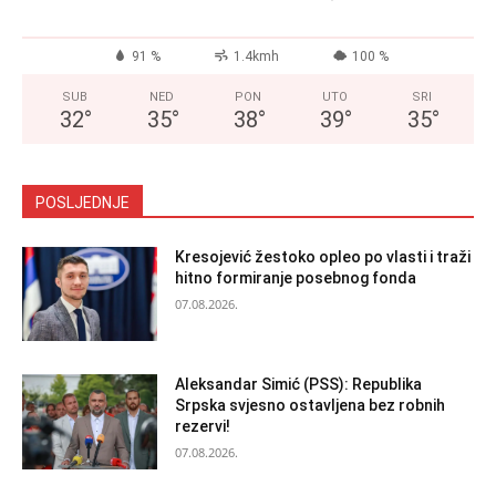
91 %
1.4kmh
100 %
SUB
NED
PON
UTO
SRI
32
°
35
°
38
°
39
°
35
°
POSLJEDNJE
Kresojević žestoko opleo po vlasti i traži
hitno formiranje posebnog fonda
07.08.2026.
Aleksandar Simić (PSS): Republika
Srpska svjesno ostavljena bez robnih
rezervi!
07.08.2026.