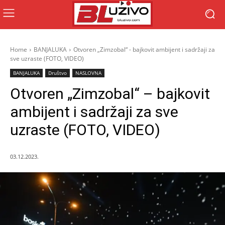
Home
BANJALUKA
Otvoren „Zimzobal“ - bajkovit ambijent i sadržaji za
sve uzraste (FOTO, VIDEO)
BANJALUKA
Društvo
NASLOVNA
Otvoren „Zimzobal“ – bajkovit
ambijent i sadržaji za sve
uzraste (FOTO, VIDEO)
03.12.2023.