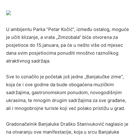
U ambijentu Parka “Petar Kočić”, između ostalog, moguće
je učiti klizanje, a vrata „Zimzobala“ biće otvorena za
posjetioce do 15.januara, pa će u nešto više od mjesec
dana svim posjetiocima ponuditi mnoštvo raznolikog
atraktivnog sadržaja.
Sve to označilo je početak još jedne „Banjalučke zime“,
koja će i ove godine da bude obogaćena muzičkim
sadržajima, gastronomskom ponudom, novogodišnjim
ukrasima, te mnogim drugim sadržajima za sve građane,
ali i mnogobrojne turiste koji već polako pristižu u grad.
Gradonačelnik Banjaluke Draško Stanivuković naglasio je
na otvaranju ove manifestacije, koja u srcu Banjaluke