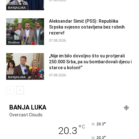
BANJALUKA
Aleksandar Simić (PSS): Republika
Srpska svjesno ostavljena bez robnih
rezervi!
07.08.2026.
Društvo
„Nije im bilo dovoljno što su protjerali
250.000 Srba, pa su bombardovali djecu i
starce u koloni!“
07.08.2026.
BANJALUKA
BANJA LUKA
Overcast Clouds
°
20.3
°
C
20.3
°
20.3