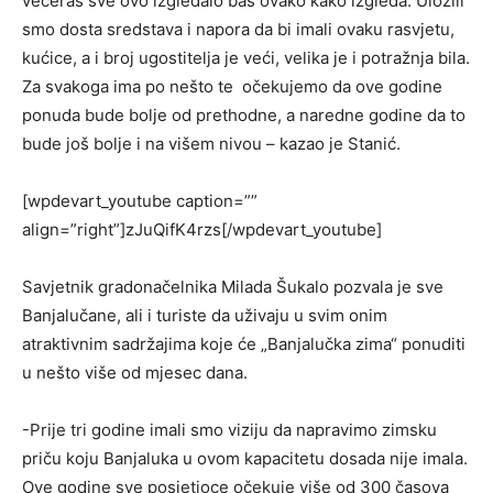
večeras sve ovo izgledalo baš ovako kako izgleda. Uložili
smo dosta sredstava i napora da bi imali ovaku rasvjetu,
kućice, a i broj ugostitelja je veći, velika je i potražnja bila.
Za svakoga ima po nešto te očekujemo da ove godine
ponuda bude bolje od prethodne, a naredne godine da to
bude još bolje i na višem nivou – kazao je Stanić.
[wpdevart_youtube caption=””
align=”right”]zJuQifK4rzs[/wpdevart_youtube]
Savjetnik gradonačelnika Milada Šukalo pozvala je sve
Banjalučane, ali i turiste da uživaju u svim onim
atraktivnim sadržajima koje će „Banjalučka zima“ ponuditi
u nešto više od mjesec dana.
-Prije tri godine imali smo viziju da napravimo zimsku
priču koju Banjaluka u ovom kapacitetu dosada nije imala.
Ove godine sve posjetioce očekuje više od 300 časova