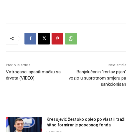
Previous article
Next article
Vatrogasci spasili mačku sa
Banjalučanin “mrtav pijan”
drveta (VIDEO)
vozio u suprotnom smjeru pa
sankcionisan
RELATED ARTICLES
Kresojević žestoko opleo po vlasti i traži
hitno formiranje posebnog fonda
07.08.2026.