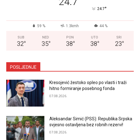
24.7
°
24.7
59 %
1.3kmh
44 %
SUB
NED
PON
UTO
SRI
32
°
35
°
38
°
38
°
23
°
POSLJEDNJE
Kresojević žestoko opleo po vlasti i traži
hitno formiranje posebnog fonda
07.08.2026.
Aleksandar Simić (PSS): Republika Srpska
svjesno ostavljena bez robnih rezervi!
07.08.2026.