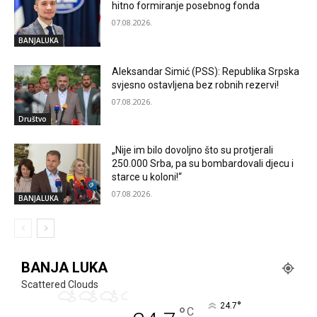
hitno formiranje posebnog fonda
07.08.2026.
BANJALUKA
Aleksandar Simić (PSS): Republika Srpska
svjesno ostavljena bez robnih rezervi!
07.08.2026.
Društvo
„Nije im bilo dovoljno što su protjerali
250.000 Srba, pa su bombardovali djecu i
starce u koloni!“
07.08.2026.
BANJALUKA
BANJA LUKA
Scattered Clouds
°
24.7
°
C