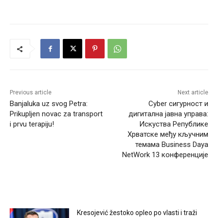
Previous article
Next article
Banjaluka uz svog Petra:
Cyber сигурност и
Prikupljen novac za transport
дигитална јавна управа:
i prvu terapiju!
Искуства Републике
Хрватске међу кључним
темама Business Dayа
NetWork 13 конференције
RELATED ARTICLES
Kresojević žestoko opleo po vlasti i traži