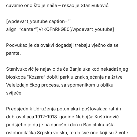
čuvamo ono što je naše – rekao je Stanivuković.
[wpdevart_youtube caption=””
align=”center”]VrKQFhRkGE0[/wpdevart_youtube]
Podvukao je da ovakvi događaji trebaju vječno da se
pamte.
Stanivuković je najavio da će Banjaluka kod nekadašnjeg
bioskopa “Kozara” dobiti park u znak sjećanja na žrtve
Veleizdajničkog procesa, sa spomenikom u obliku
svijeće.
Predsjednik Udruženja potomaka i poštovalaca ratnih
dobrovoljaca 1912-1918. godine Nebojša Kuštrinović
podsjetio je da je na današnji dan u Banjaluku ušla
oslobodilačka Srpska vojska, te da sve one koji su živote