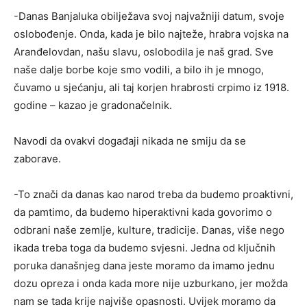
-Danas Banjaluka obilježava svoj najvažniji datum, svoje
oslobođenje. Onda, kada je bilo najteže, hrabra vojska na
Aranđelovdan, našu slavu, oslobodila je naš grad. Sve
naše dalje borbe koje smo vodili, a bilo ih je mnogo,
čuvamo u sjećanju, ali taj korjen hrabrosti crpimo iz 1918.
godine – kazao je gradonačelnik.
Navodi da ovakvi događaji nikada ne smiju da se
zaborave.
-To znači da danas kao narod treba da budemo proaktivni,
da pamtimo, da budemo hiperaktivni kada govorimo o
odbrani naše zemlje, kulture, tradicije. Danas, više nego
ikada treba toga da budemo svjesni. Jedna od ključnih
poruka današnjeg dana jeste moramo da imamo jednu
dozu opreza i onda kada more nije uzburkano, jer možda
nam se tada krije najviše opasnosti. Uvijek moramo da