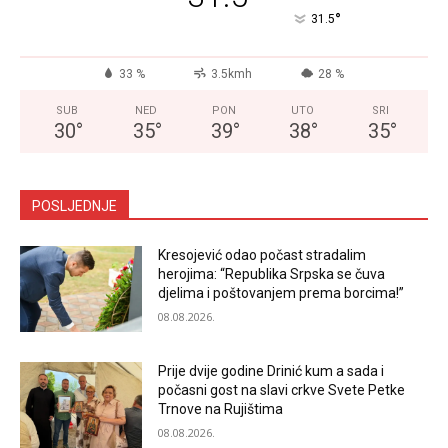
°
31.5
33 %
3.5kmh
28 %
SUB
NED
PON
UTO
SRI
30
°
35
°
39
°
38
°
35
°
POSLJEDNJE
Kresojević odao počast stradalim
herojima: “Republika Srpska se čuva
djelima i poštovanjem prema borcima!”
08.08.2026.
Prije dvije godine Drinić kum a sada i
počasni gost na slavi crkve Svete Petke
Trnove na Rujištima
08.08.2026.