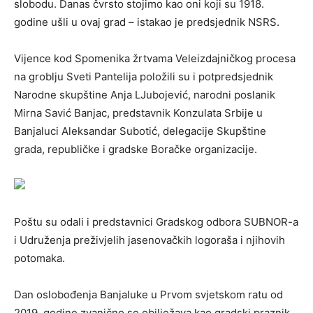
slobodu. Danas čvrsto stojimo kao oni koji su 1918.
godine ušli u ovaj grad – istakao je predsjednik NSRS.
Vijence kod Spomenika žrtvama Veleizdajničkog procesa
na groblju Sveti Pantelija položili su i potpredsjednik
Narodne skupštine Anja LJubojević, narodni poslanik
Mirna Savić Banjac, predstavnik Konzulata Srbije u
Banjaluci Aleksandar Subotić, delegacije Skupštine
grada, republičke i gradske Boračke organizacije.
Poštu su odali i predstavnici Gradskog odbora SUBNOR-a
i Udruženja preživjelih jasenovačkih logoraša i njihovih
potomaka.
Dan oslobođenja Banjaluke u Prvom svjetskom ratu od
2019. godine zvanično se obilježava kao gradski praznik.