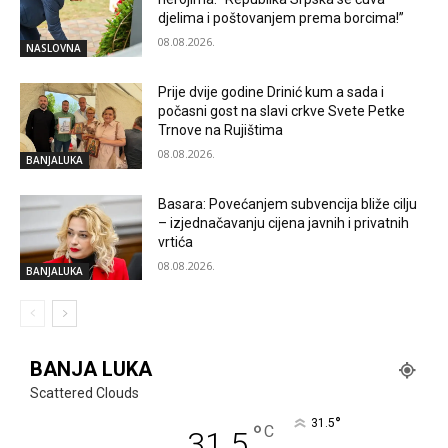
djelima i poštovanjem prema borcima!”
08.08.2026.
NASLOVNA
Prije dvije godine Drinić kum a sada i
počasni gost na slavi crkve Svete Petke
Trnove na Rujištima
08.08.2026.
BANJALUKA
Basara: Povećanjem subvencija bliže cilju
– izjednačavanju cijena javnih i privatnih
vrtića
08.08.2026.
BANJALUKA
BANJA LUKA
Scattered Clouds
°
31.5
°
C
31.5