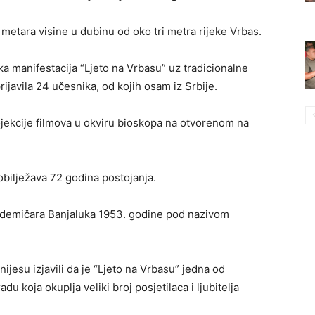
metara visine u dubinu od oko tri metra rijeke Vrbas.
ka manifestacija “Ljeto na Vrbasu” uz tradicionalne
javila 24 učesnika, od kojih osam iz Srbije.
rojekcije filmova u okviru bioskopa na otvorenom na
obilježava 72 godina postojanja.
akademičara Banjaluka 1953. godine pod nazivom
nijesu izjavili da je “Ljeto na Vrbasu” jedna od
adu koja okuplja veliki broj posjetilaca i ljubitelja