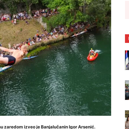
nu zaredom izveo je Banjalučanin Igor Arsenić.