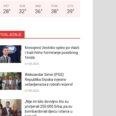
PET
SUB
NED
PON
UTO
28
°
32
°
36
°
38
°
39
°
POSLJEDNJE
Kresojević žestoko opleo po vlasti
i traži hitno formiranje posebnog
fonda
07.08.2026.
Aleksandar Simić (PSS):
Republika Srpska svjesno
ostavljena bez robnih rezervi!
07.08.2026.
„Nije im bilo dovoljno što su
protjerali 250.000 Srba, pa su
bombardovali djecu i starce u