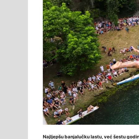
Najljepšu banjalučku lastu, već šestu godi