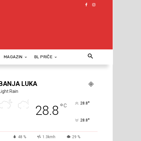
MAGAZIN
BL PRIČE
BANJA LUKA
Light Rain
°
28.8
°
C
28.8
°
28.8
48 %
1.3kmh
29 %