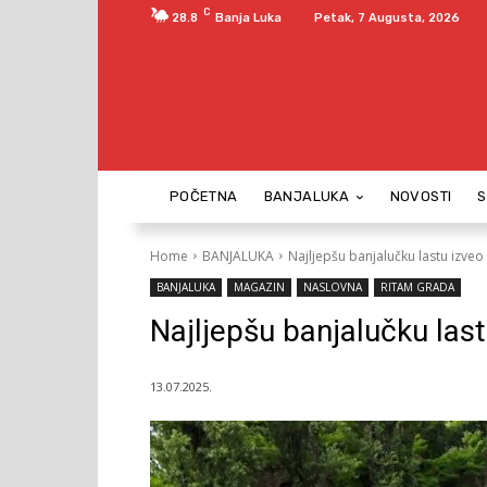
C
28.8
Banja Luka
Petak, 7 Augusta, 2026
POČETNA
BANJALUKA
NOVOSTI
Home
BANJALUKA
Najljepšu banjalučku lastu izve
BANJALUKA
MAGAZIN
NASLOVNA
RITAM GRADA
Najljepšu banjalučku las
13.07.2025.