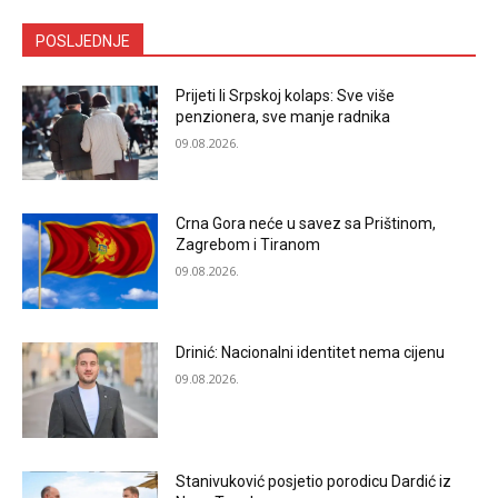
POSLJEDNJE
Prijeti li Srpskoj kolaps: Sve više
penzionera, sve manje radnika
09.08.2026.
Crna Gora neće u savez sa Prištinom,
Zagrebom i Tiranom
09.08.2026.
Drinić: Nacionalni identitet nema cijenu
09.08.2026.
Stanivuković posjetio porodicu Dardić iz