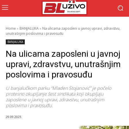
Home
BANJALUKA
Na ulicama zaposleni u javnoj upravi, zdravstvu,
unutrašnjim poslovima i pravosuđu
BANJALUKA
Na ulicama zaposleni u javnoj
upravi, zdravstvu, unutrašnjim
poslovima i pravosuđu
U banjalučkom parku “Mladen Stojanović” je počelo
protesno okupljanje šest sindikata koji okupljaju
zaposlene u javnoj upravi, zdravstvu, unutrašnjim
poslovima i pravosuđu.
29.09.2023.