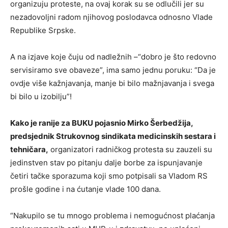
organizuju proteste, na ovaj korak su se odlučili jer su
nezadovoljni radom njihovog poslodavca odnosno Vlade
Republike Srpske.
A na izjave koje čuju od nadležnih –“dobro je što redovno
servisiramo sve obaveze”, ima samo jednu poruku: “Da je
ovdje više kažnjavanja, manje bi bilo mažnjavanja i svega
bi bilo u izobilju”!
Kako je ranije za BUKU pojasnio Mirko Šerbedžija,
predsjednik Strukovnog sindikata medicinskih sestara i
tehničara,
organizatori radničkog protesta su zauzeli su
jedinstven stav po pitanju dalje borbe za ispunjavanje
četiri tačke sporazuma koji smo potpisali sa Vladom RS
prošle godine i na ćutanje vlade 100 dana.
“Nakupilo se tu mnogo problema i nemogućnost plaćanja