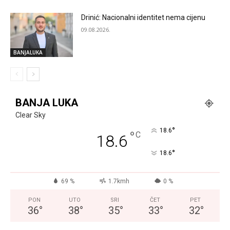
Drinić: Nacionalni identitet nema cijenu
09.08.2026.
BANJALUKA
BANJA LUKA
Clear Sky
°
18.6
°
C
18.6
°
18.6
69 %
1.7kmh
0 %
PON
UTO
SRI
ČET
PET
36
°
38
°
35
°
33
°
32
°