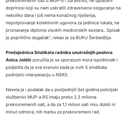
prekovremenih sati u MUP-u i zdravstvu, ne uplaćeni
doprinosi koji su nam uskratili zdravstveno osiguranje na
nekoliko dana i još nema konačnog riješenja,
nepotpisivanje kolektivnih ugovora za jedinice lokala, ne
priznavanje diploma visokih medicinskih sestara.. Spisak
je poprilično dugačak“, rekao je za BUKU Šerbedžija.
Predsjednica Sindikata radnika unutrašnjih poslova
Anica Joldić
poručila je se sporazum mora ispoštovati i
podjetila da je sve krenulo kada je ovih 5 sindikata
podnijelo interpelaciju u NSRS.
Navela je i podatak da u posljednjih šet godina policijski
službenici MUP-a RS imaju preko 2,3 miliona
prekovremenih sati, a da za 1,1 milion sati nisu dobili ni
minut odmora, niti marku za prekovremeni rad.