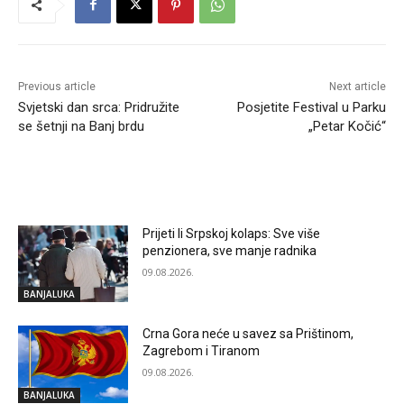
Previous article
Next article
Svjetski dan srca: Pridružite
Posjetite Festival u Parku
se šetnji na Banj brdu
„Petar Kočić“
RELATED ARTICLES
Prijeti li Srpskoj kolaps: Sve više
penzionera, sve manje radnika
09.08.2026.
BANJALUKA
Crna Gora neće u savez sa Prištinom,
Zagrebom i Tiranom
09.08.2026.
BANJALUKA