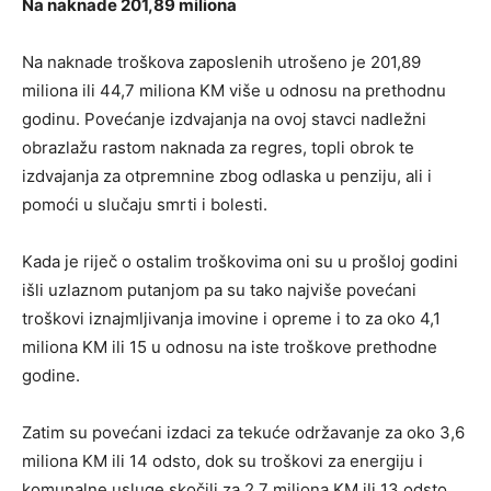
Na naknade 201,89 miliona
Na naknade troškova zaposlenih utrošeno je 201,89
miliona ili 44,7 miliona KM više u odnosu na prethodnu
godinu. Povećanje izdvajanja na ovoj stavci nadležni
obrazlažu rastom naknada za regres, topli obrok te
izdvajanja za otpremnine zbog odlaska u penziju, ali i
pomoći u slučaju smrti i bolesti.
Kada je riječ o ostalim troškovima oni su u prošloj godini
išli uzlaznom putanjom pa su tako najviše povećani
troškovi iznajmljivanja imovine i opreme i to za oko 4,1
miliona KM ili 15 u odnosu na iste troškove prethodne
godine.
Zatim su povećani izdaci za tekuće održavanje za oko 3,6
miliona KM ili 14 odsto, dok su troškovi za energiju i
komunalne usluge skočili za 2,7 miliona KM ili 13 odsto.