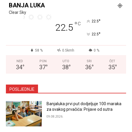
BANJA LUKA
Clear Sky
°
22.5
°
C
22.5
°
22.5
58 %
0.5kmh
0 %
NED
PON
UTO
SRI
ČET
34
°
37
°
38
°
36
°
35
°
POSLJEDNJE
Banjaluka prvi put dodjeljuje 100 maraka
za svakog prvačića: Prijave od sutra
09.08.2026.