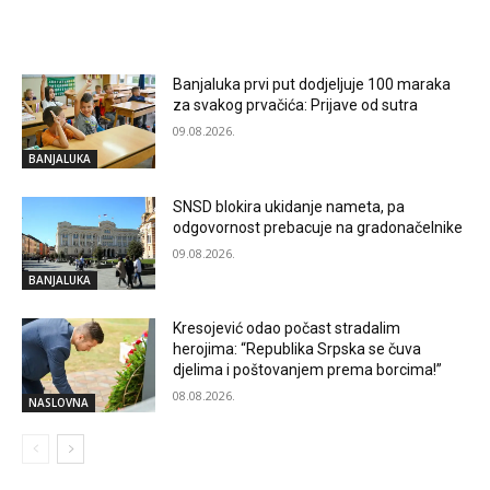
RELATED ARTICLES
Banjaluka prvi put dodjeljuje 100 maraka
za svakog prvačića: Prijave od sutra
09.08.2026.
BANJALUKA
SNSD blokira ukidanje nameta, pa
odgovornost prebacuje na gradonačelnike
09.08.2026.
BANJALUKA
Kresojević odao počast stradalim
herojima: “Republika Srpska se čuva
djelima i poštovanjem prema borcima!”
08.08.2026.
NASLOVNA