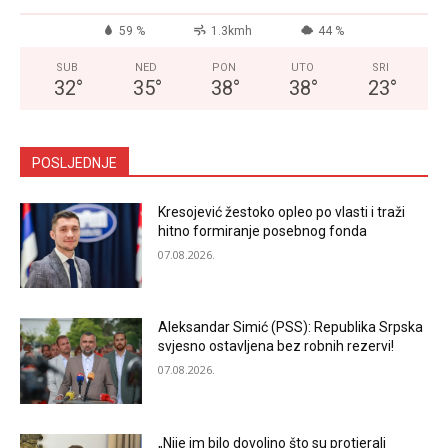
59 %
1.3kmh
44 %
SUB
NED
PON
UTO
SRI
32
°
35
°
38
°
38
°
23
°
POSLJEDNJE
Kresojević žestoko opleo po vlasti i traži
hitno formiranje posebnog fonda
07.08.2026.
Aleksandar Simić (PSS): Republika Srpska
svjesno ostavljena bez robnih rezervi!
07.08.2026.
„Nije im bilo dovoljno što su protjerali