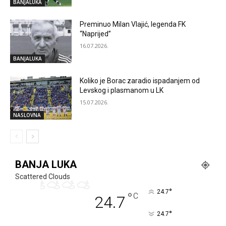
BANJALUKA
Preminuo Milan Vlajić, legenda FK
“Naprijed”
16.07.2026.
BANJALUKA
Koliko je Borac zaradio ispadanjem od
Levskog i plasmanom u LK
15.07.2026.
NASLOVNA
BANJA LUKA
Scattered Clouds
°
24.7
°
C
24.7
°
24.7