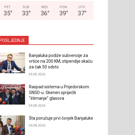
PET
SUB
NED
PON
UTO
35
°
33
°
36
°
39
°
37
°
POSLJEDNJE
Banjaluka podiže subvencije za
vrtiće na 200 KM, stipendije skaču
za čak 50 odsto
06.08.2026.
Raspad sistema u Prijedorskom
SNSD-u: Skeneri spriječili
“štimanje” glasova
06.08.2026.
Šta poručuje prvi čovjek Banjaluke
06.08.2026.