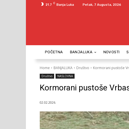
C
21.7
Banja Luka
Petak, 7 Augusta, 2026
POČETNA
BANJALUKA
NOVOSTI
Home
BANJALUKA
Društvo
Kormorani pustoše V
Društvo
NASLOVNA
Kormorani pustoše Vrba
02.02.2026.