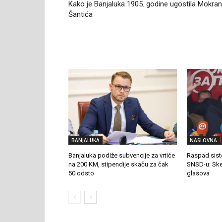
Kako je Banjaluka 1905. godine ugostila Mokran
Šantića
RELATED ARTICLES
BANJALUKA
NASLOVNA
Banjaluka podiže subvencije za vrtiće
Raspad sist
na 200 KM, stipendije skaču za čak
SNSD-u: Sken
50 odsto
glasova