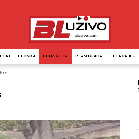
SPORT
HRONIKA
BL UŽIVO TV
RITAM GRADA
DOGAĐAJI
rbas
s