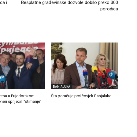
ca i
Besplatne građevinske dozvole dobilo preko 300
porodica
BANJALUKA
ema u Prijedorskom
Šta poručuje prvi čovjek Banjaluke
eri spriječili “štimanje”