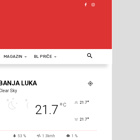
MAGAZIN
BL PRIČE
BANJA LUKA
Clear Sky
°
21.7
°
C
21.7
°
21.7
53 %
1.3kmh
1 %