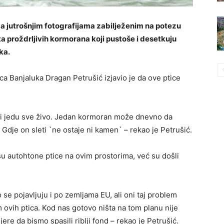
 jutrošnjim fotografijama zabilježenim na potezu
a proždrljivih kormorana koji pustoše i desetkuju
oka.
ca Banjaluka Dragan Petrušić izjavio je da ove ptice
 i jedu sve živo. Jedan kormoran može dnevno da
. Gdje on sleti `ne ostaje ni kamen` – rekao je Petrušić.
u autohtone ptice na ovim prostorima, već su došli
 se pojavljuju i po zemljama EU, ali oni taj problem
m ovih ptica. Kod nas gotovo ništa na tom planu nije
e da bismo spasili riblji fond – rekao je Petrušić.