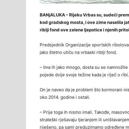
BANjALUKA – Rijeku Vrbas su, sudeći prema
kod gradskog mosta, i ove zime naselila jat
riblji fond ove zelene ljepotice i njenih prit
Predsjednik Organizacije sportskih ribolova
jako štetno utiču na vrbaski riblji fond.
– Ima ih jako mnogo, dosta su se namnožile
pojede dvije svoje težine kada je riječ o ribi
On je naveo da je problem što kormorani nis
oko 2014. godine i ostali.
– Prije toga ih nismo imali. Takođe, masovno
strateški rješavaju tjeranjem ili uništavanje
riješeno, pa sami preduzimamo određene mjer