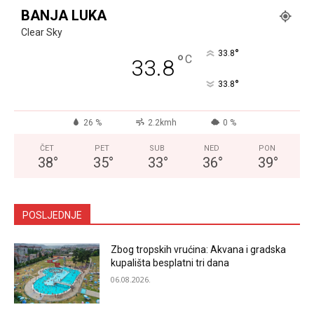
BANJA LUKA
Clear Sky
°
33.8
°
C
33.8
°
33.8
26 %
2.2kmh
0 %
ČET
PET
SUB
NED
PON
38
°
35
°
33
°
36
°
39
°
POSLJEDNJE
Zbog tropskih vrućina: Akvana i gradska
kupališta besplatni tri dana
06.08.2026.