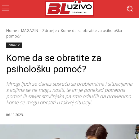
Home
MAGAZIN
Zdravlje
Kome da se obratite za psihološku
pomoć?
Zdravlje
Kome da se obratite za
psihološku pomoć?
Mnogi ljudi se danas susreću sa problemima i situacijama
s kojima se ne mogu nositi, te im je ponekad potrebna
pomoć ili savjet stručnjaka pa smo odlučili da provjerimo
kome se mogu obratiti u takvoj situaciji.
06.10.2023.