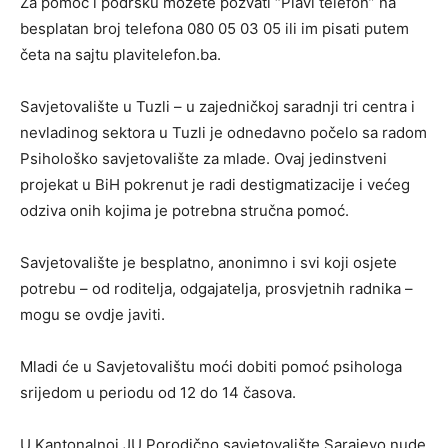
Za pomoć i podršku možete pozvati “Plavi telefon” na
besplatan broj telefona 080 05 03 05 ili im pisati putem
četa na sajtu plavitelefon.ba.
Savjetovalište u Tuzli – u zajedničkoj saradnji tri centra i
nevladinog sektora u Tuzli je odnedavno počelo sa radom
Psihološko savjetovalište za mlade. Ovaj jedinstveni
projekat u BiH pokrenut je radi destigmatizacije i većeg
odziva onih kojima je potrebna stručna pomoć.
Savjetovalište je besplatno, anonimno i svi koji osjete
potrebu – od roditelja, odgajatelja, prosvjetnih radnika –
mogu se ovdje javiti.
Mladi će u Savjetovalištu moći dobiti pomoć psihologa
srijedom u periodu od 12 do 14 časova.
U Kantonalnoj JU Porodično savjetovalište Sarajevo nude