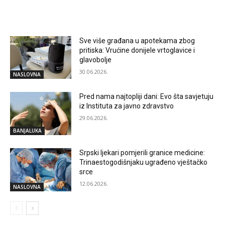
RELATED ARTICLES
Sve više građana u apotekama zbog
pritiska: Vrućine donijele vrtoglavice i
glavobolje
30.06.2026.
NASLOVNA
Pred nama najtopliji dani: Evo šta savjetuju
iz Instituta za javno zdravstvo
29.06.2026.
BANJALUKA
Srpski ljekari pomjerili granice medicine:
Trinaestogodišnjaku ugrađeno vještačko
srce
12.06.2026.
NASLOVNA