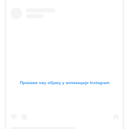
Прикажи ову објаву у апликацији Instagram