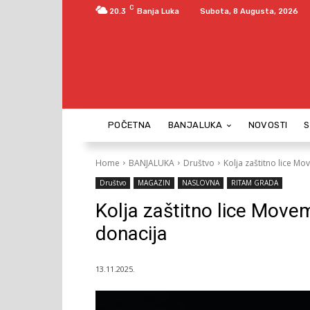
C
20.3
Banja Luka
Subota, 8 Augusta, 2026
POČETNA
BANJALUKA
NOVOSTI
Home
BANJALUKA
Društvo
Kolja zaštitno lice M
Društvo
MAGAZIN
NASLOVNA
RITAM GRADA
Kolja zaštitno lice Move
donacija
13.11.2025.