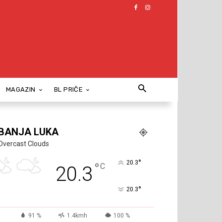
MAGAZIN
BL PRIČE
BANJA LUKA
Overcast Clouds
°
20.3
°
C
20.3
°
20.3
91 %
1.4kmh
100 %