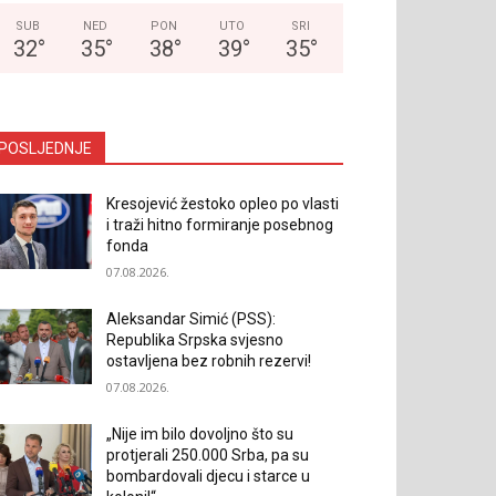
SUB
NED
PON
UTO
SRI
32
°
35
°
38
°
39
°
35
°
POSLJEDNJE
Kresojević žestoko opleo po vlasti
i traži hitno formiranje posebnog
fonda
07.08.2026.
Aleksandar Simić (PSS):
Republika Srpska svjesno
ostavljena bez robnih rezervi!
07.08.2026.
„Nije im bilo dovoljno što su
protjerali 250.000 Srba, pa su
bombardovali djecu i starce u