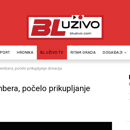
SPORT
HRONIKA
BL UŽIVO TV
RITAM GRADA
DOGAĐAJI
ovembera, počelo prikupljanje donacija
mbera, počelo prikupljanje