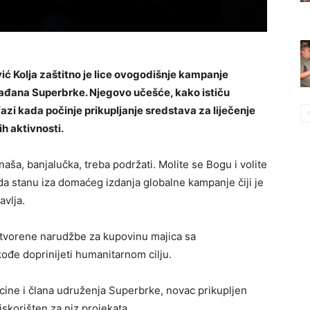
ić Kolja zaštitno je lice ovogodišnje kampanje
ađana Superbrke. Njegovo učešće, kako ističu
fazi kada počinje prikupljanje sredstava za liječenje
ih aktivnosti.
 naša, banjalučka, treba podržati. Molite se Bogu i volite
 da stanu iza domaćeg izdanja globalne kampanje čiji je
avlja.
 otvorene narudžbe za kupovinu majica sa
kođe doprinijeti humanitarnom cilju.
cine i člana udruženja Superbrke, novac prikupljen
skorišten za niz projekata.