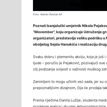
Foto: Vedran Ševčuk Alf
Poznati banjalučki umjetnik Nikola Pejakov
“Movember”, koju organizuje Udruženje gr
organizatori, predstavlja veliku podršku u 
oboljelog Sejda Hanukića i realizaciju drug
Svaku dobru i plemenitu akciju, koja je još i
ljude – poručio je Pejaković, pozivajući sve
cilj podizanje svijesti o važnosti muškog zdr
Zanimljeni to mogu učiniti već sada, jer su
prepoznatljivim dizajnom, čija će prodaja ta
Prema riječima Danila Lužije, studenta medi
prodajom majica i drugim aktivnostima biće i