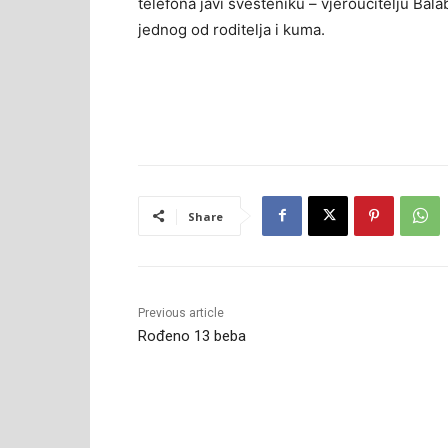
telefona javi svešteniku – vjeroučitelju Ba
jednog od roditelja i kuma.
Share
Previous article
Rođeno 13 beba
RELATED ARTICLES