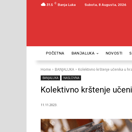
C
31.5
Banja Luka
Subota, 8 Augusta, 2026
POČETNA
BANJALUKA
NOVOSTI
Home
BANJALUKA
Kolektivno krštenje učenika u h
BANJALUKA
NASLOVNA
Kolektivno krštenje učen
11.11.2023.