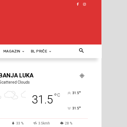
MAGAZIN
BL PRIČE
BANJA LUKA
Scattered Clouds
°
31.5
°
C
31.5
°
31.5
33 %
3.5kmh
28 %