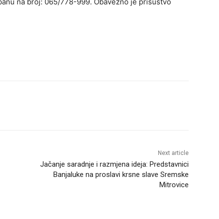
labanu na broj: 065/778-999. Obavezno je prisustvo
Next article
Jačanje saradnje i razmjena ideja: Predstavnici
Banjaluke na proslavi krsne slave Sremske
Mitrovice