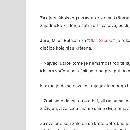
Za djecu školskog uzrasta koja nisu krštena
zajedničko krštenje sutra u 11 časova, poslij
Jerej Miloš Balaban za
“Glas Srpske”
je reka
dječice koja nisu krštena.
– Najveći uzrok tome je nemarnost roditelja, k
idejom vođeni pokušali smo po prvi put da o
Istakao je da se nažalost nije javilo mnogo 
– Znali smo da će to tako biti, ali na nama 
zaživjeti, a za sada imamo samo dvije prijav
Za sve one koji žele da se krste potrebno je