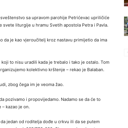
 sveštenstvo sa upravom parohije Petrićevac upriličiće
e svete liturgije u hramu Svetih apostola Petra i Pavla.
o da je kao vjeroučitelj kroz nastavu primijetio da ima
oji to nisu uradili kada je trebalo i tako je ostalo. Tom
rganizujemo kolektivno krštenje – rekao je Balaban.
ljudi, zbog čega im je veoma žao.
je da pozivamo i propovijedamo. Nadamo se da će to
e – kazao je on.
 da jedan od roditelja dođe u crkvu ili da se putem