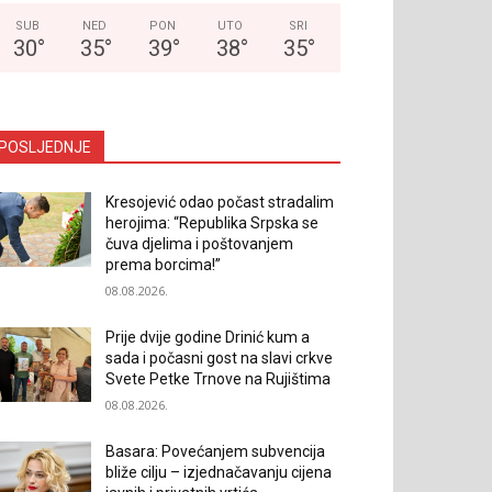
SUB
NED
PON
UTO
SRI
30
°
35
°
39
°
38
°
35
°
POSLJEDNJE
Kresojević odao počast stradalim
herojima: “Republika Srpska se
čuva djelima i poštovanjem
prema borcima!”
08.08.2026.
Prije dvije godine Drinić kum a
sada i počasni gost na slavi crkve
Svete Petke Trnove na Rujištima
08.08.2026.
Basara: Povećanjem subvencija
bliže cilju – izjednačavanju cijena