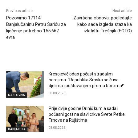
Previous article
Next article
Pozovimo 17114:
Završena obnova, pogledajte
Banjalučaninu Petru Šariću za
kako sada izgleda staza ka
liječenje potrebno 155.667
izletištu Trešnjik (FOTO)
evra
RELATED ARTICLES
Kresojević odao počast stradalim
herojima: “Republika Srpska se čuva
djelima i poštovanjem prema borcima!”
08.08.2026.
NASLOVNA
Prije dvije godine Drinić kum a sada i
počasni gost na slavi crkve Svete Petke
Trnove na Rujištima
08.08.2026.
BANJALUKA