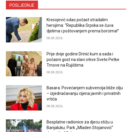
POSLJEDNJE
Kresojević odao počast stradalim
herojima: “Republika Srpska se čuva
djelima i poštovanjem prema borcima!”
08.08.2026.
Prije dvije godine Drinić kum a sada i
počasni gost na slavi crkve Svete Petke
Trnove na Rujištima
08.08.2026.
Basara: Povećanjem subvencija bliže cilju
– izjednačavanju cijena javnih i privatnih
vrtića
08.08.2026.
Besplatne radionice za djecu stižu u
Banjaluku: Park „Mladen Stojanović“