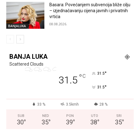
Basara: Povećanjem subvencija bliže cilju
– izjednačavanju cijena javnih i privatnih
vrtića
08.08.2026.
BANJALUKA
BANJA LUKA
Scattered Clouds
°
31.5
°
C
31.5
°
31.5
33 %
3.5kmh
28 %
SUB
NED
PON
UTO
SRI
30
°
35
°
39
°
38
°
35
°