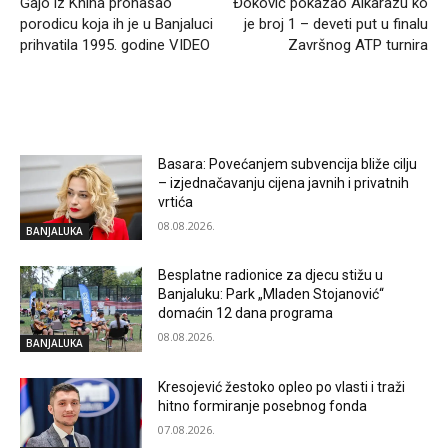
Gajo iz Knina pronašao
Đoković pokazao Alkarazu ko
porodicu koja ih je u Banjaluci
je broj 1 – deveti put u finalu
prihvatila 1995. godine VIDEO
Završnog ATP turnira
RELATED ARTICLES
Basara: Povećanjem subvencija bliže cilju
– izjednačavanju cijena javnih i privatnih
vrtića
08.08.2026.
BANJALUKA
Besplatne radionice za djecu stižu u
Banjaluku: Park „Mladen Stojanović“
domaćin 12 dana programa
08.08.2026.
BANJALUKA
Kresojević žestoko opleo po vlasti i traži
hitno formiranje posebnog fonda
07.08.2026.