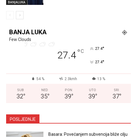
BANJALUKA
BANJA LUKA
Few Clouds
°
27.4
°
C
27.4
°
27.4
54 %
2.3kmh
13 %
SUB
NED
PON
UTO
SRI
32
°
35
°
39
°
39
°
37
°
POSLJEDNJE
Basara: Povećanjem subvencija bliže cilju