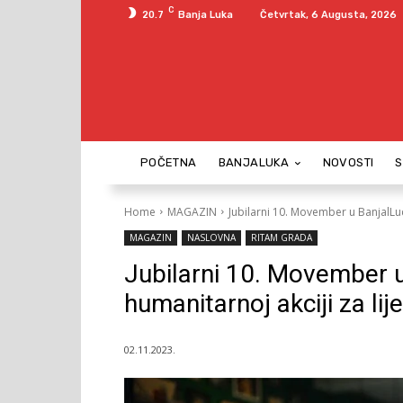
C
20.7
Banja Luka
Četvrtak, 6 Augusta, 2026
POČETNA
BANJALUKA
NOVOSTI
Home
MAGAZIN
Jubilarni 10. Movember u BanjalLuci
MAGAZIN
NASLOVNA
RITAM GRADA
Jubilarni 10. Movember u
humanitarnoj akciji za li
02.11.2023.