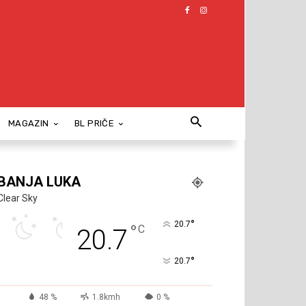
MAGAZIN
BL PRIČE
BANJA LUKA
Clear Sky
°
20.7
°
C
20.7
°
20.7
48 %
1.8kmh
0 %