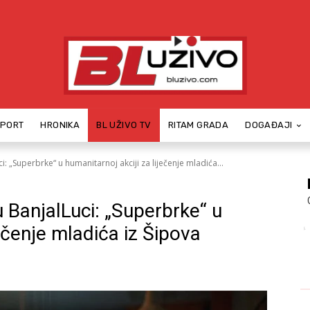
SPORT
HRONIKA
BL UŽIVO TV
RITAM GRADA
DOGAĐAJI
: „Superbrke“ u humanitarnoj akciji za liječenje mladića...
 BanjalLuci: „Superbrke“ u
ječenje mladića iz Šipova