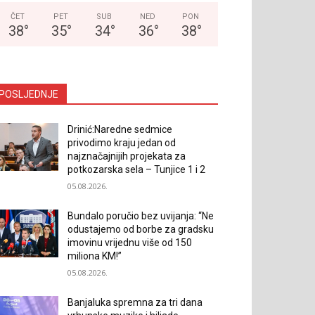
ČET
PET
SUB
NED
PON
38
°
35
°
34
°
36
°
38
°
POSLJEDNJE
Drinić:Naredne sedmice
privodimo kraju jedan od
najznačajnijih projekata za
potkozarska sela – Tunjice 1 i 2
05.08.2026.
Bundalo poručio bez uvijanja: “Ne
odustajemo od borbe za gradsku
imovinu vrijednu više od 150
miliona KM!”
05.08.2026.
Banjaluka spremna za tri dana