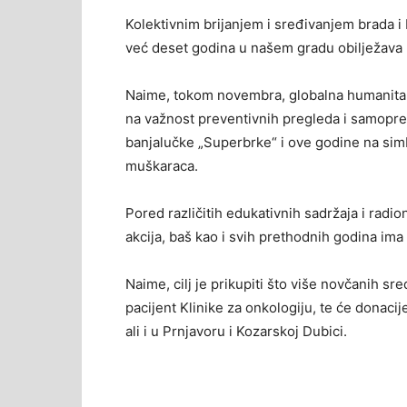
Kolektivnim brijanjem i sređivanjem brada i
već deset godina u našem gradu obilježav
Naime, tokom novembra, globalna humanita
na važnost preventivnih pregleda i samopregl
banjalučke „Superbrke“ i ove godine na simb
muškaraca.
Pored različitih edukativnih sadržaja i rad
akcija, baš kao i svih prethodnih godina ima
Naime, cilj je prikupiti što više novčanih sre
pacijent Klinike za onkologiju, te će donacij
ali i u Prnjavoru i Kozarskoj Dubici.