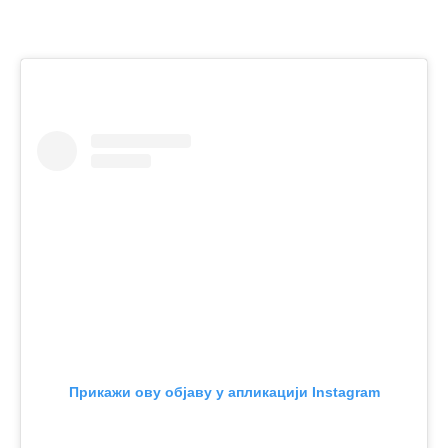
Прикажи ову објаву у апликацији Instagram