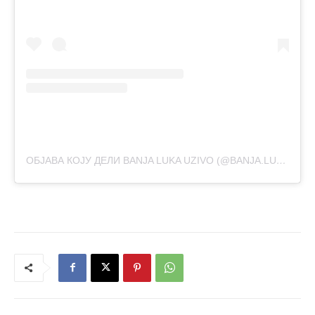
ОБЈАВА КОЈУ ДЕЛИ BANJA LUKA UZIVO (@BANJA.LUKA.UZIVO)