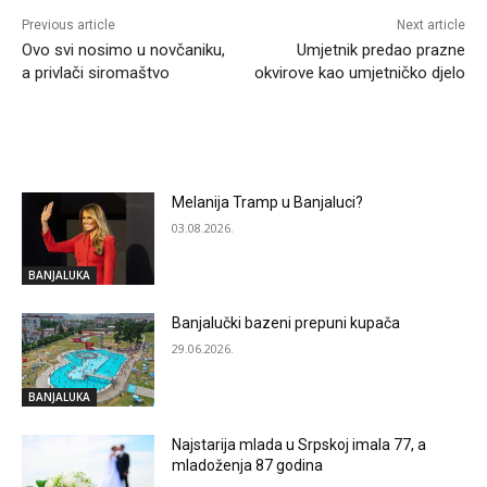
Previous article
Next article
Ovo svi nosimo u novčaniku,
Umjetnik predao prazne
a privlači siromaštvo
okvirove kao umjetničko djelo
RELATED ARTICLES
Melanija Tramp u Banjaluci?
03.08.2026.
BANJALUKA
Banjalučki bazeni prepuni kupača
29.06.2026.
BANJALUKA
Najstarija mlada u Srpskoj imala 77, a
mladoženja 87 godina