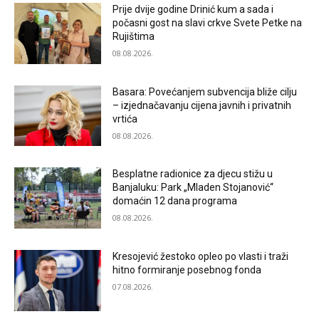
Prije dvije godine Drinić kum a sada i
počasni gost na slavi crkve Svete Petke na
Rujištima
08.08.2026.
Basara: Povećanjem subvencija bliže cilju
– izjednačavanju cijena javnih i privatnih
vrtića
08.08.2026.
Besplatne radionice za djecu stižu u
Banjaluku: Park „Mladen Stojanović“
domaćin 12 dana programa
08.08.2026.
Kresojević žestoko opleo po vlasti i traži
hitno formiranje posebnog fonda
07.08.2026.