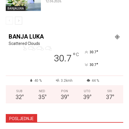
12.06.2026.
BANJALUKA
BANJA LUKA
Scattered Clouds
°
30.7
°
C
30.7
°
30.7
40 %
3.2kmh
44 %
SUB
NED
PON
UTO
SRI
32
°
35
°
39
°
39
°
37
°
POSLJEDNJE