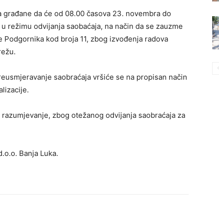
va građane da će od 08.00 časova 23. novembra do
 u režimu odvijanja saobaćaja, na način da se zauzme
će Podgornika kod broja 11, zbog izvođenja radova
režu.
preusmjeravanje saobraćaja vršiće se na propisan način
lizacije.
i razumjevanje, zbog otežanog odvijanja saobraćaja za
.o.o. Banja Luka.