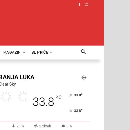
MAGAZIN
BL PRIČE
BANJA LUKA
Clear Sky
°
33.8
°
C
33.8
°
33.8
26 %
2.2kmh
0 %