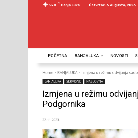
C
33.8
Banja Luka
Četvrtak, 6 Augusta, 2026
POČETNA
BANJALUKA
NOVOSTI
Home
BANJALUKA
Izmjena u režimu odvijanja saob
BANJALUKA
SERVISNE
NASLOVNA
Izmjena u režimu odvijanj
Podgornika
22.11.2023.