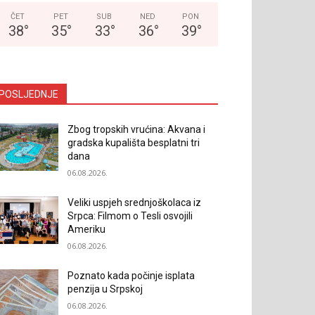
ČET
PET
SUB
NED
PON
38
°
35
°
33
°
36
°
39
°
POSLJEDNJE
Zbog tropskih vrućina: Akvana i
gradska kupališta besplatni tri
dana
06.08.2026.
Veliki uspjeh srednjoškolaca iz
Srpca: Filmom o Tesli osvojili
Ameriku
06.08.2026.
Poznato kada počinje isplata
penzija u Srpskoj
06.08.2026.