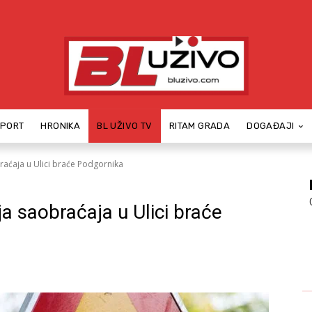
SPORT
HRONIKA
BL UŽIVO TV
RITAM GRADA
DOGAĐAJI
raćaja u Ulici braće Podgornika
a saobraćaja u Ulici braće