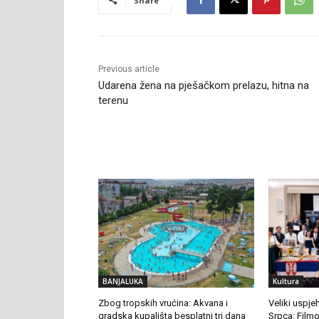
Share
Previous article
Udarena žena na pješačkom prelazu, hitna na
terenu
RELATED ARTICLES
BANJALUKA
Kultura
Zbog tropskih vrućina: Akvana i
Veliki uspje
gradska kupališta besplatni tri dana
Srpca: Filmo