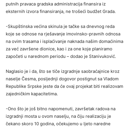
putnih pravaca gradska administracija finansira iz
eksternih izvora finansiranja, ne trošeći budžet Grada.
-Skupštinska većina skinula je tačke sa dnevnog reda
koje se odnose na rješavanje imovinsko-pravnih odnosa
na ovim trasama i isplaćivanje naknada našim domaćinima
za već završene dionice, kao i za one koje planiramo
započeti u narednom periodu – dodao je Stanivuković.
Naglasio je i da, što se tiče izgradnje saobraćajnice kroz
naselje Česma, posljednji dogovor postignut sa Vladom
Republike Srpske jeste da će ovaj projekat biti realizovam
zajedničkim kapacitetima.
-Ono što je još bitno napomenuti, završetak radova na
izgradnji mosta u ovom naselju, na čiju realizaciju je
čekano skoro 10 godina, očekujemo u ljeto naredne