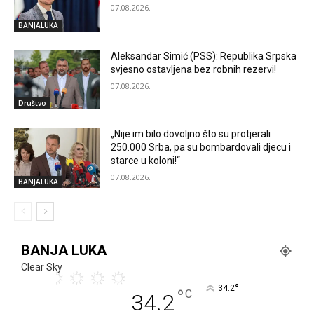
07.08.2026.
BANJALUKA
Aleksandar Simić (PSS): Republika Srpska
svjesno ostavljena bez robnih rezervi!
07.08.2026.
Društvo
„Nije im bilo dovoljno što su protjerali
250.000 Srba, pa su bombardovali djecu i
starce u koloni!“
07.08.2026.
BANJALUKA
BANJA LUKA
Clear Sky
°
34.2
°
C
34.2