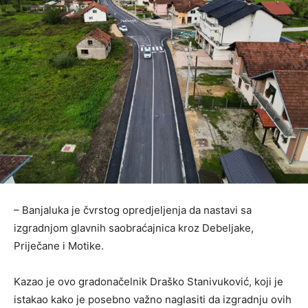
– Banjaluka je čvrstog opredjeljenja da nastavi sa
izgradnjom glavnih saobraćajnica kroz Debeljake,
Priječane i Motike.
Kazao je ovo gradonačelnik Draško Stanivuković, koji je
istakao kako je posebno važno naglasiti da izgradnju ovih