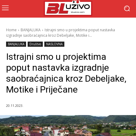
Home
BANJALUKA
Istrajni smo u projektima poput nastavka
izgradnje saobraćajnica kroz Debeljake, Motike i...
BANJALUKA
Društvo
NASLOVNA
Istrajni smo u projektima
poput nastavka izgradnje
saobraćajnica kroz Debeljake,
Motike i Priječane
20.11.2023.