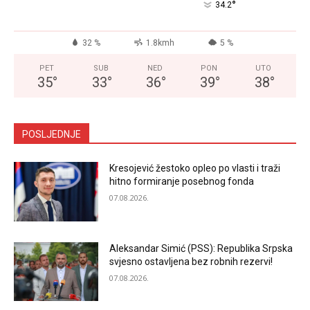
°
34.2
32 %
1.8kmh
5 %
PET
SUB
NED
PON
UTO
35
°
33
°
36
°
39
°
38
°
POSLJEDNJE
Kresojević žestoko opleo po vlasti i traži
hitno formiranje posebnog fonda
07.08.2026.
Aleksandar Simić (PSS): Republika Srpska
svjesno ostavljena bez robnih rezervi!
07.08.2026.