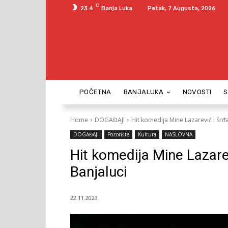
C
23.4
Banja Luka
Petak, 7 Augusta, 2026
POČETNA
BANJALUKA
NOVOSTI
Home
DOGAĐAJI
Hit komedija Mine Lazarević i Srđ
DOGAĐAJI
Pozorište
Kultura
NASLOVNA
Hit komedija Mine Lazare
Banjaluci
22.11.2023.