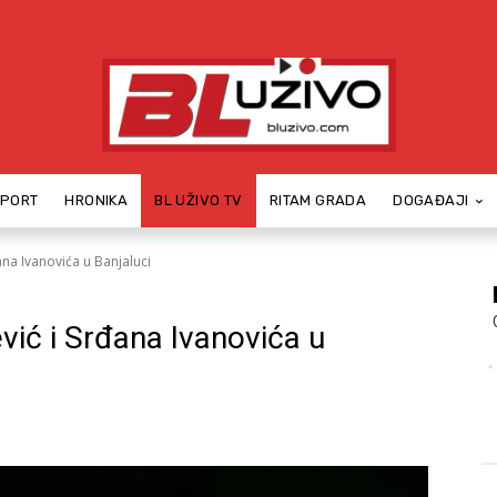
SPORT
HRONIKA
BL UŽIVO TV
RITAM GRADA
DOGAĐAJI
ana Ivanovića u Banjaluci
vić i Srđana Ivanovića u