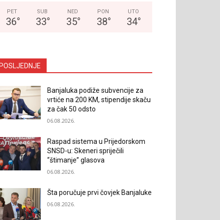
PET
SUB
NED
PON
UTO
36
°
33
°
35
°
38
°
34
°
POSLJEDNJE
Banjaluka podiže subvencije za
vrtiće na 200 KM, stipendije skaču
za čak 50 odsto
06.08.2026.
Raspad sistema u Prijedorskom
SNSD-u: Skeneri spriječili
“štimanje” glasova
06.08.2026.
Šta poručuje prvi čovjek Banjaluke
06.08.2026.