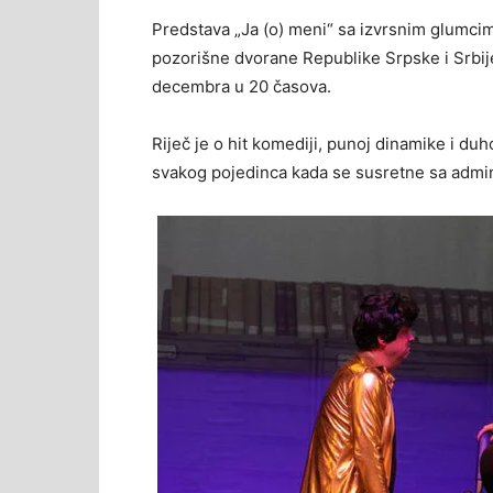
Predstava „Ja (o) meni“ sa izvrsnim glumc
pozorišne dvorane Republike Srpske i Srbij
decembra u 20 časova.
Riječ je o hit komediji, punoj dinamike i duho
svakog pojedinca kada se susretne sa admi