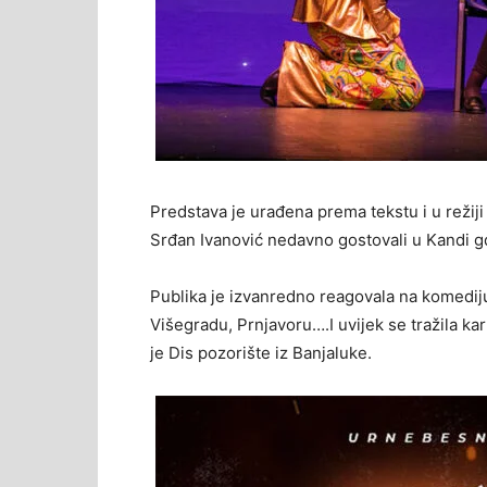
Predstava je urađena prema tekstu i u režiji
Srđan Ivanović nedavno gostovali u Kandi gd
Publika je izvanredno reagovala na komediju 
Višegradu, Prnjavoru….I uvijek se tražila k
je Dis pozorište iz Banjaluke.