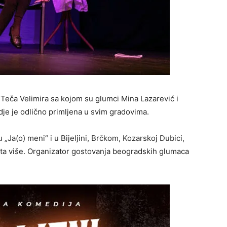
 Teča Velimira sa kojom su glumci Mina Lazarević i
je je odlično primljena u svim gradovima.
„Ja(o) meni“ i u Bijeljini, Brčkom, Kozarskoj Dubici,
arta više. Organizator gostovanja beogradskih glumaca