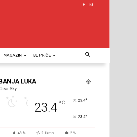
MAGAZIN
BL PRIČE
BANJA LUKA
Clear Sky
°
23.4
°
C
23.4
°
23.4
48 %
2.1kmh
2 %