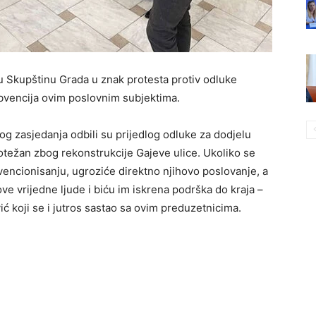
 u Skupštinu Grada u znak protesta protiv odluke
bvencija ovim poslovnim subjektima.
g zasjedanja odbili su prijedlog odluke za dodjelu
 otežan zbog rekonstrukcije Gajeve ulice. Ukoliko se
encionisanju, ugroziće direktno njihovo poslovanje, a
ove vrijedne ljude i biću im iskrena podrška do kraja –
ć koji se i jutros sastao sa ovim preduzetnicima.