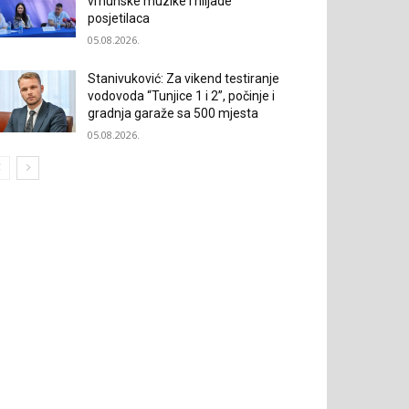
vrhunske muzike i hiljade
posjetilaca
05.08.2026.
Stanivuković: Za vikend testiranje
vodovoda “Tunjice 1 i 2”, počinje i
gradnja garaže sa 500 mjesta
05.08.2026.