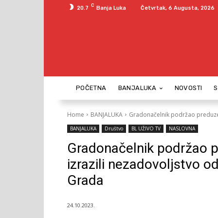
C
20.7
Banja Luka
Četvrtak, 6 Augusta, 2026
POČETNA
BANJALUKA
NOVOSTI
Home
BANJALUKA
Gradonačelnik podržao preduzetni
BANJALUKA
Društvo
BL UŽIVO TV
NASLOVNA
Gradonačelnik podržao pr
izrazili nezadovoljstvo 
Grada
24.10.2023.