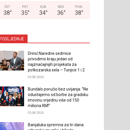
ČET
PET
SUB
NED
PON
38
°
35
°
34
°
36
°
38
°
POSLJEDNJE
Drinić:Naredne sedmice
privodimo kraju jedan od
najznačajnijih projekata za
potkozarska sela – Tunjice 1 i 2
05.08.2026.
Bundalo poručio bez uvijanja: “Ne
odustajemo od borbe za gradsku
imovinu vrijednu više od 150
miliona KM!”
05.08.2026.
Banjaluka spremna za tri dana