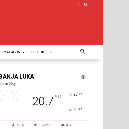
MAGAZIN
BL PRIČE
BANJA LUKA
Clear Sky
°
20.7
°
C
20.7
°
20.7
48 %
1.8kmh
0 %