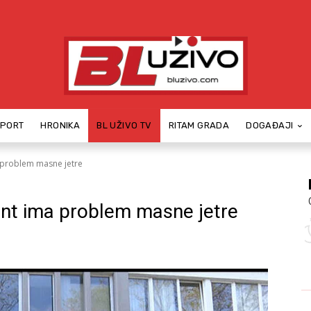
SPORT
HRONIKA
BL UŽIVO TV
RITAM GRADA
DOGAĐAJI
a problem masne jetre
ent ima problem masne jetre