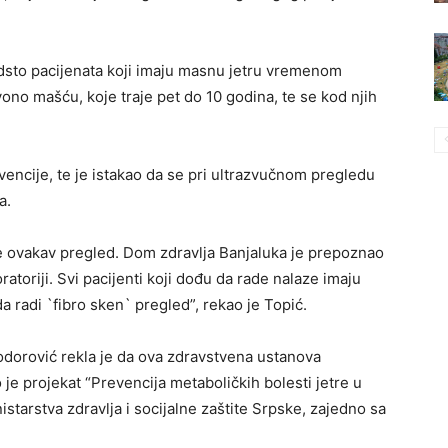
dsto pacijenata koji imaju masnu jetru vremenom
ono mašću, koje traje pet do 10 godina, te se kod njih
encije, te je istakao da se pri ultrazvučnom pregledu
a.
ade ovakav pregled. Dom zdravlja Banjaluka je prepoznao
atoriji. Svi pacijenti koji dođu da rade nalaze imaju
da radi `fibro sken` pregled”, rekao je Topić.
dorović rekla je da ova zdravstvena ustanova
o je projekat “Prevencija metaboličkih bolesti jetre u
starstva zdravlja i socijalne zaštite Srpske, zajedno sa