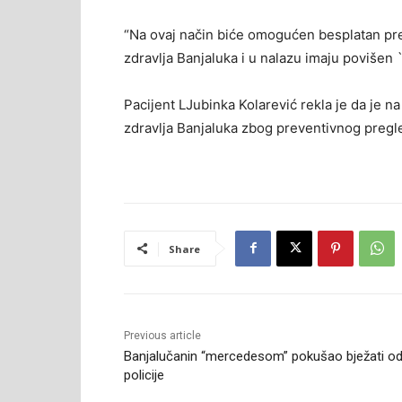
“Na ovaj način biće omogućen besplatan pre
zdravlja Banjaluka i u nalazu imaju povišen `
Pacijent LJubinka Kolarević rekla je da je 
zdravlja Banjaluka zbog preventivnog pregl
Share
Previous article
Banjalučanin “mercedesom” pokušao bježati o
policije