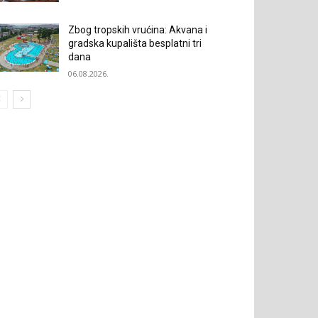
Zbog tropskih vrućina: Akvana i
gradska kupališta besplatni tri
dana
06.08.2026.