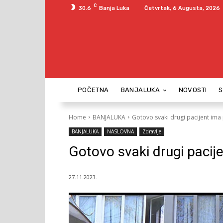
C
30.6
Banja Luka
Četvrtak, 6 Augusta, 2026
POČETNA
BANJALUKA
NOVOSTI
Home
BANJALUKA
Gotovo svaki drugi pacijent im
BANJALUKA
NASLOVNA
Zdravlje
Gotovo svaki drugi pacij
27.11.2023.