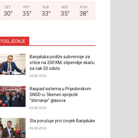
ČET
PET
SUB
NED
PON
30
°
35
°
33
°
35
°
38
°
POSLJEDNJE
Banjaluka podiže subvencije za
vrtiće na 200 KM, stipendije skaču
za čak 50 odsto
06.08.2026.
Raspad sistema u Prijedorskom
SNSD-u: Skeneri spriječili
“štimanje” glasova
06.08.2026.
Šta poručuje prvi čovjek Banjaluke
06.08.2026.