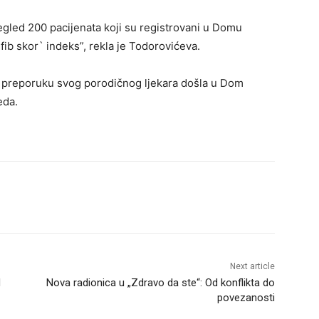
gled 200 pacijenata koji su registrovani u Domu
fib skor` indeks”, rekla je Todorovićeva.
na preporuku svog porodičnog ljekara došla u Dom
eda.
Next article
d
Nova radionica u „Zdravo da ste“: Od konflikta do
povezanosti