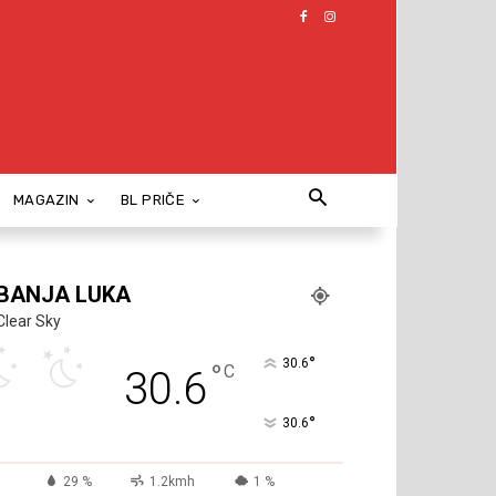
MAGAZIN
BL PRIČE
BANJA LUKA
Clear Sky
°
30.6
°
C
30.6
°
30.6
29 %
1.2kmh
1 %