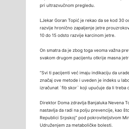
pri ultrazvučnom pregledu.
LJekar Goran Topić je rekao da se kod 30 o
razvije hronično zapaljenje jetre prouzrokov
10 do 15 odsto razvije karcinom jetre.
On smatra da je zbog toga veoma važna prev
svakom drugom pacijentu otkrije masna jetr
“Svi ti pacijenti već imaju indikaciju da ur
značaj ove metode i uveden je indeks u labor
izračunat `fib skor` koji upućuje da li treba 
Direktor Doma zdravlja Banjaluka Nevena To
nastavlja da radi na polju prevencije, kao št
Republici Srpskoj” pod pokroviteljstvom Mini
Udruženjem za metaboličke bolesti.