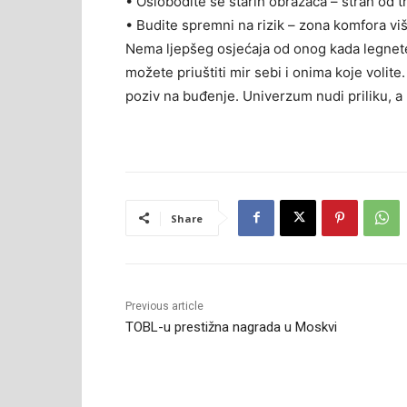
• Oslobodite se starih obrazaca – strah od tr
• Budite spremni na rizik – zona komfora vi
Nema ljepšeg osjećaja od onog kada legnete
možete priuštiti mir sebi i onima koje volite
poziv na buđenje. Univerzum nudi priliku, a 
Share
Previous article
TOBL-u prestižna nagrada u Moskvi
RELATED ARTICLES