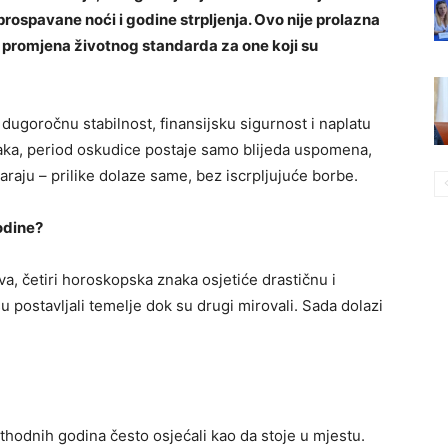
ospavane noći i godine strpljenja. Ovo nije prolazna
a promjena životnog standarda za one koji su
 dugoročnu stabilnost, finansijsku sigurnost i naplatu
jaka, period oskudice postaje samo blijeda uspomena,
raju – prilike dolaze same, bez iscrpljujuće borbe.
odine?
va, četiri horoskopska znaka osjetiće drastičnu i
ji su postavljali temelje dok su drugi mirovali. Sada dolazi
rethodnih godina često osjećali kao da stoje u mjestu.