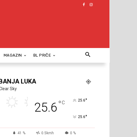
MAGAZIN
BL PRIČE
BANJA LUKA
Clear Sky
°
25.6
°
C
25.6
°
25.6
41 %
0.5kmh
0 %