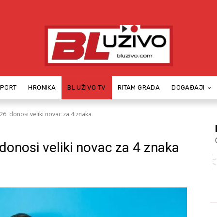
SPORT
HRONIKA
BL UŽIVO TV
RITAM GRADA
DOGAĐAJI
6. donosi veliki novac za 4 znaka
donosi veliki novac za 4 znaka