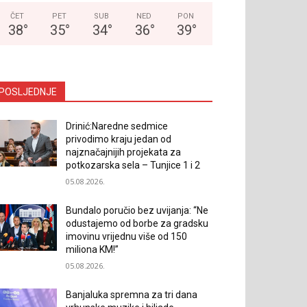
ČET
PET
SUB
NED
PON
38
°
35
°
34
°
36
°
39
°
POSLJEDNJE
Drinić:Naredne sedmice
privodimo kraju jedan od
najznačajnijih projekata za
potkozarska sela – Tunjice 1 i 2
05.08.2026.
Bundalo poručio bez uvijanja: “Ne
odustajemo od borbe za gradsku
imovinu vrijednu više od 150
miliona KM!”
05.08.2026.
Banjaluka spremna za tri dana