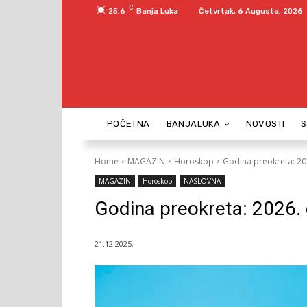
C
25.6
Banja Luka
Četvrtak, 6 Augusta, 2026
POČETNA
BANJALUKA
NOVOSTI
Home
MAGAZIN
Horoskop
Godina preokreta: 202
MAGAZIN
Horoskop
NASLOVNA
Godina preokreta: 2026. 
21.12.2025.