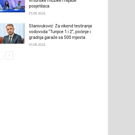
vrhunske muzike i hiljade
posjetilaca
05.08.2026.
Stanivuković: Za vikend testiranje
vodovoda “Tunjice 1 i 2”, počinje i
gradnja garaže sa 500 mjesta
05.08.2026.