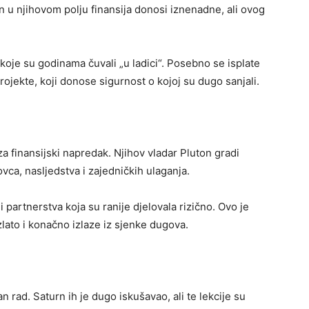
an u njihovom polju finansija donosi iznenadne, ali ovog
 koje su godinama čuvali „u ladici“. Posebno se isplate
ojekte, koji donose sigurnost o kojoj su dugo sanjali.
 za finansijski napredak. Njihov vladar Pluton gradi
vca, nasljedstva i zajedničkih ulaganja.
li partnerstva koja su ranije djelovala rizično. Ovo je
lato i konačno izlaze iz sjenke dugova.
n rad. Saturn ih je dugo iskušavao, ali te lekcije su