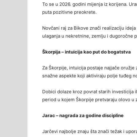
To se u 2026. godini mijenja iz korijena. Ur
puta pozitivne preokrete.
Novčani raj za Bikove znači realizaciju ideja
ulaganja u nekretnine, zemlju i dugoročne pr
Škorpija – intuicija kao put do bogatstva
Za Škorpije, intuicija postaje najjače oružje
snažne aspekte koji aktiviraju polje tuđeg no
Dobici dolaze kroz povrat starih investicija i
period u kojem Škorpije pretvaraju olovo u z
Jarac – nagrada za godine discipline
Jarčevi najbolje znaju šta znači težak i upora