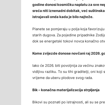
godine donosi kosmičku naplatu za sve nepr
sreća niti iznenadni dobitak, već suštinsk
istrajavali onda kada je bilo najteže.
Planete se pomjeraju u polja koja favorizuju
starih dugova. Za pojedine pripadnike Zodi
dok se energetski tokovi novca konačno otva
Kome zvijezde donose novčani raj 2026. g
Iako će 2026. biti povoljnija za većinu znako
vidljivu razliku. To su tihi graditelji, oni ko
vrijeme da uberu plodove svog rada.
Bik – konačna materijalizacija strpljenja
Bikovi su poznati po istrajnosti, ali su se p