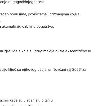
anje dugogodišnjeg tereta.
raćen bonusima, povišicama i priznanjima koja su
.
 akumuliraju ozbiljno bogatstvo.
a igre. Ideje koje su drugima djelovale ekscentrično ili
ovacije ključ su njihovog uspjeha. Novčani raj 2026. za
jtačniji kada su ulaganja u pitanju