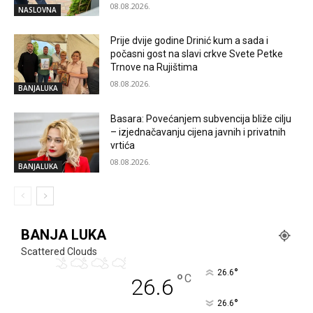
08.08.2026.
NASLOVNA
Prije dvije godine Drinić kum a sada i
počasni gost na slavi crkve Svete Petke
Trnove na Rujištima
08.08.2026.
BANJALUKA
Basara: Povećanjem subvencija bliže cilju
– izjednačavanju cijena javnih i privatnih
vrtića
08.08.2026.
BANJALUKA
BANJA LUKA
Scattered Clouds
°
26.6
°
C
26.6
°
26.6