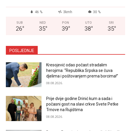
46 %
3kmh
30 %
SUB
NED
PON
UTO
SRI
26
°
35
°
39
°
38
°
35
°
POSLJEDNJE
Kresojević odao počast stradalim
herojima: “Republika Srpska se čuva
djelima i poštovanjem prema borcima!”
08.08.2026.
Prije dvije godine Drinić kum a sada i
počasni gost na slavi crkve Svete Petke
Trnove na Rujištima
08.08.2026.