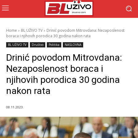
Home
BL UŽIVO TV
Drinić povodom Mitrovdana: Nezaposlenost
boraca i njihovih porodica 30 godina nakon rata
BL UŽIVO TV
Društvo
Politika
NASLOVNA
Drinić povodom Mitrovdana:
Nezaposlenost boraca i
njihovih porodica 30 godina
nakon rata
08.11.2023.