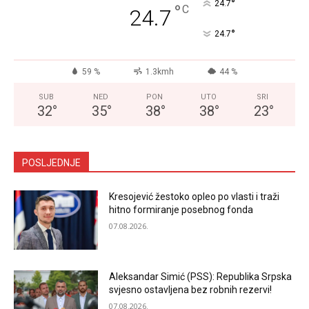
°
24.7
°
C
24.7
°
24.7
59 %
1.3kmh
44 %
SUB
NED
PON
UTO
SRI
32
°
35
°
38
°
38
°
23
°
POSLJEDNJE
Kresojević žestoko opleo po vlasti i traži
hitno formiranje posebnog fonda
07.08.2026.
Aleksandar Simić (PSS): Republika Srpska
svjesno ostavljena bez robnih rezervi!
07.08.2026.