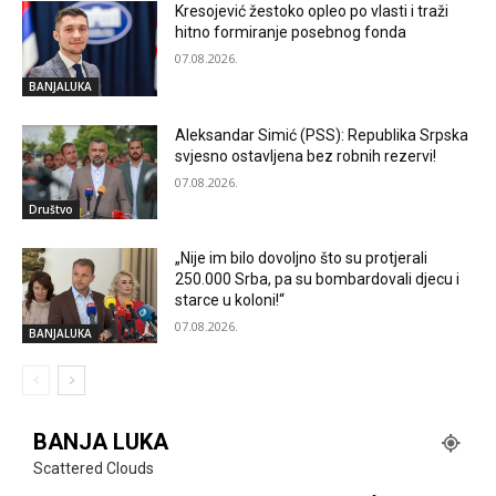
Kresojević žestoko opleo po vlasti i traži
hitno formiranje posebnog fonda
07.08.2026.
BANJALUKA
Aleksandar Simić (PSS): Republika Srpska
svjesno ostavljena bez robnih rezervi!
07.08.2026.
Društvo
„Nije im bilo dovoljno što su protjerali
250.000 Srba, pa su bombardovali djecu i
starce u koloni!“
07.08.2026.
BANJALUKA
BANJA LUKA
Scattered Clouds