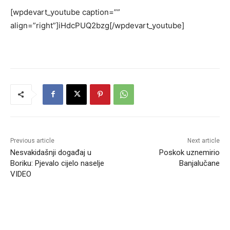
[wpdevart_youtube caption=””
align=”right”]iHdcPUQ2bzg[/wpdevart_youtube]
Previous article
Next article
Nesvakidašnji događaj u
Poskok uznemirio
Boriku: Pjevalo cijelo naselje
Banjalučane
VIDEO
RELATED ARTICLES