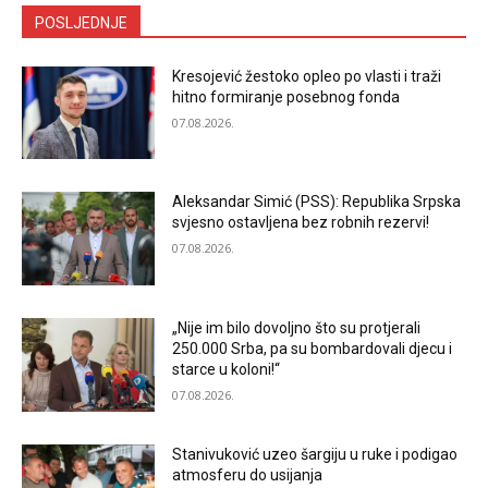
POSLJEDNJE
Kresojević žestoko opleo po vlasti i traži
hitno formiranje posebnog fonda
07.08.2026.
Aleksandar Simić (PSS): Republika Srpska
svjesno ostavljena bez robnih rezervi!
07.08.2026.
„Nije im bilo dovoljno što su protjerali
250.000 Srba, pa su bombardovali djecu i
starce u koloni!“
07.08.2026.
Stanivuković uzeo šargiju u ruke i podigao
atmosferu do usijanja