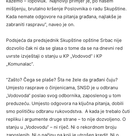
kažemo – lopovluk. Najnoviji primjer je, po našem
mišljenju, brutalno kršenje Poslovnika o radu Skupštine.
Kada nemate odgovore na pitanja građana, najlakše je
zabraniti raspravu”, naveo je on.
Podsjeća da predsjednik Skupštine opštine Srbac nije
dozvolio čak ni da se glasa o tome da se na dnevni red
uvrste izvještaji o stanju u KP „Vodovod“ i KP
„Komunalac“.
“Zašto? Čega se plaše? Šta ne žele da građani čuju?
Umjesto rasprave o činjenicama, SNSD je u odbranu
„Vodovoda“ poslao svog odbornika, zaposlenog u tom
preduzeću. Umjesto odgovora na ključna pitanja, dobili
smo političku odbranu rukovodstva. A kada je trebalo čuti
repliku i argumente druge strane – to nije dozvoljeno. O
stanju u „Vodovodu“ – ni riječ. Ni o rekordnom broju
zaposlenih. Ni o načinu na koji je utrošen kredit. Ni o