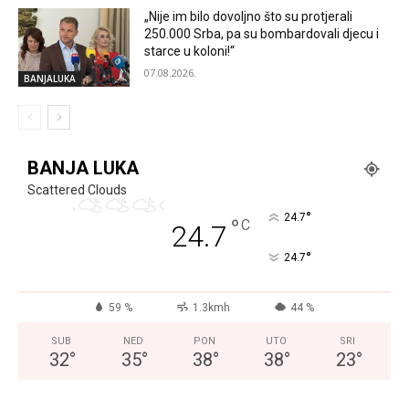
„Nije im bilo dovoljno što su protjerali
250.000 Srba, pa su bombardovali djecu i
starce u koloni!“
07.08.2026.
BANJALUKA
BANJA LUKA
Scattered Clouds
°
24.7
°
C
24.7
°
24.7
59 %
1.3kmh
44 %
SUB
NED
PON
UTO
SRI
32
°
35
°
38
°
38
°
23
°