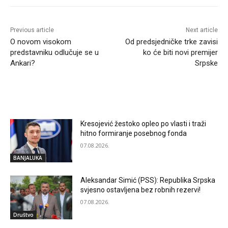
Previous article
Next article
O novom visokom
Od predsjedničke trke zavisi
predstavniku odlučuje se u
ko će biti novi premijer
Ankari?
Srpske
RELATED ARTICLES
Kresojević žestoko opleo po vlasti i traži
hitno formiranje posebnog fonda
07.08.2026.
BANJALUKA
Aleksandar Simić (PSS): Republika Srpska
svjesno ostavljena bez robnih rezervi!
07.08.2026.
Društvo