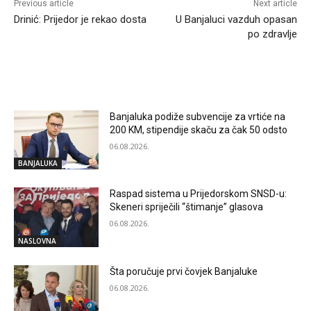
Previous article
Next article
Drinić: Prijedor je rekao dosta
U Banjaluci vazduh opasan
po zdravlje
RELATED ARTICLES
Banjaluka podiže subvencije za vrtiće na
200 KM, stipendije skaču za čak 50 odsto
06.08.2026.
BANJALUKA
Raspad sistema u Prijedorskom SNSD-u:
Skeneri spriječili “štimanje” glasova
06.08.2026.
NASLOVNA
Šta poručuje prvi čovjek Banjaluke
06.08.2026.