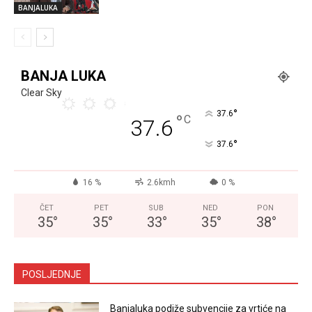
BANJALUKA
BANJA LUKA
Clear Sky
°
37.6
°
C
37.6
°
37.6
16 %
2.6kmh
0 %
ČET
PET
SUB
NED
PON
35
°
35
°
33
°
35
°
38
°
POSLJEDNJE
Banjaluka podiže subvencije za vrtiće na