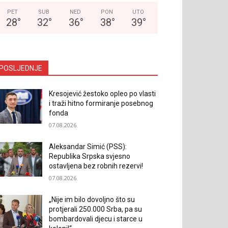
PET
SUB
NED
PON
UTO
28
°
32
°
36
°
38
°
39
°
POSLJEDNJE
Kresojević žestoko opleo po vlasti
i traži hitno formiranje posebnog
fonda
07.08.2026.
Aleksandar Simić (PSS):
Republika Srpska svjesno
ostavljena bez robnih rezervi!
07.08.2026.
„Nije im bilo dovoljno što su
protjerali 250.000 Srba, pa su
bombardovali djecu i starce u