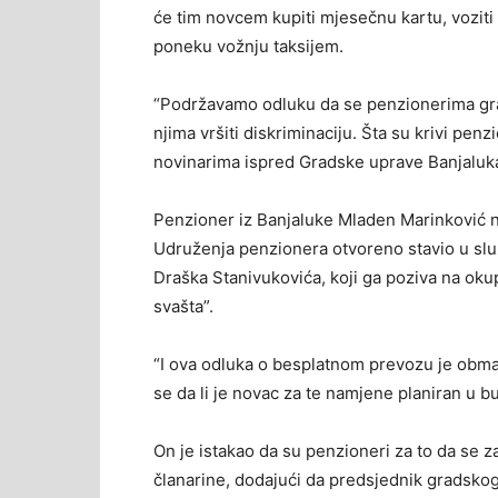
će tim novcem kupiti mjesečnu kartu, voziti s
poneku vožnju taksijem.
“Podržavamo odluku da se penzionerima grada 
njima vršiti diskriminaciju. Šta su krivi penz
novinarima ispred Gradske uprave Banjaluk
Penzioner iz Banjaluke Mladen Marinković 
Udruženja penzionera otvoreno stavio u sl
Draška Stanivukovića, koji ga poziva na oku
svašta”.
“I ova odluka o besplatnom prevozu je obm
se da li je novac za te namjene planiran u b
On je istakao da su penzioneri za to da se z
članarine, dodajući da predsjednik gradsk