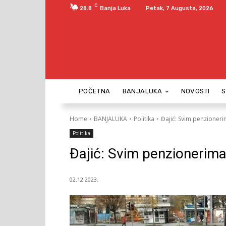
C
28.8
Banja Luka
Petak, 7 Augusta, 2026
POČETNA
BANJALUKA
NOVOSTI
Home
BANJALUKA
Politika
Đajić: Svim penzioneri
Politika
Đajić: Svim penzionerima
02.12.2023.