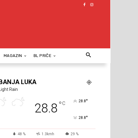
MAGAZIN
BL PRIČE
BANJA LUKA
Light Rain
°
28.8
°
C
28.8
°
28.8
48 %
1.3kmh
29 %