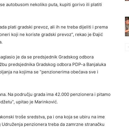
e autobusom nekoliko puta, kupiti gorivo ili platiti
plati gradski prevoz, ali ih ne treba dijeliti i prema
ioneri koji ne koriste gradski prevoz”, rekao je Đajić
a.
naglasio je da se predsjednik Gradskog odbora
užbu predsjednika Gradskog odbora PDP-a Banjaluka
pljanja na kojima se “penzionerima obećava sve i
ana. Na području grada ima 42.000 penzionera i pitamo
udžetu”, upitao je Marinković.
akonski troše sredstva, pa i ona koja se ubiru na ime
og Udruženja penzionera treba da zamrzne stranačku