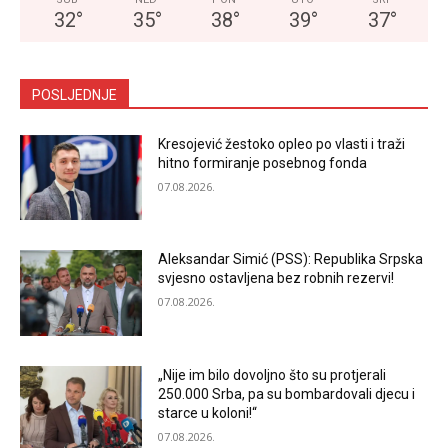
32
°
35
°
38
°
39
°
37
°
POSLJEDNJE
Kresojević žestoko opleo po vlasti i traži
hitno formiranje posebnog fonda
07.08.2026.
Aleksandar Simić (PSS): Republika Srpska
svjesno ostavljena bez robnih rezervi!
07.08.2026.
„Nije im bilo dovoljno što su protjerali
250.000 Srba, pa su bombardovali djecu i
starce u koloni!“
07.08.2026.