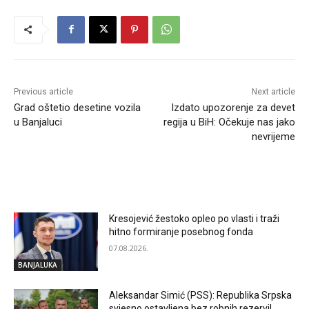
Previous article
Next article
Grad oštetio desetine vozila
Izdato upozorenje za devet
u Banjaluci
regija u BiH: Očekuje nas jako
nevrijeme
RELATED ARTICLES
Kresojević žestoko opleo po vlasti i traži
hitno formiranje posebnog fonda
07.08.2026.
BANJALUKA
Aleksandar Simić (PSS): Republika Srpska
svjesno ostavljena bez robnih rezervi!