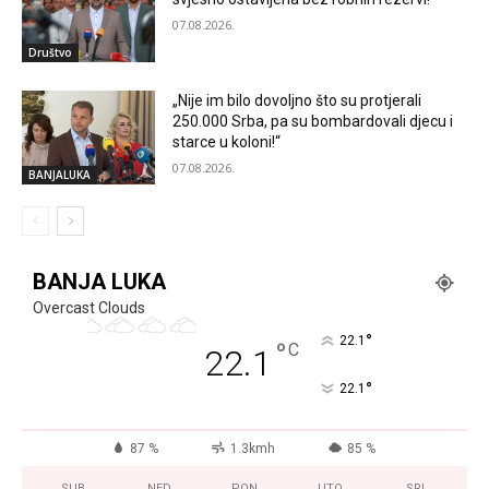
07.08.2026.
Društvo
„Nije im bilo dovoljno što su protjerali
250.000 Srba, pa su bombardovali djecu i
starce u koloni!“
07.08.2026.
BANJALUKA
BANJA LUKA
Overcast Clouds
°
22.1
°
C
22.1
°
22.1
87 %
1.3kmh
85 %
SUB
NED
PON
UTO
SRI