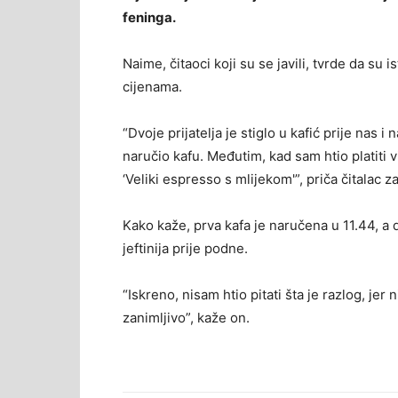
feninga.
Naime, čitaoci koji su se javili, tvrde da su 
cijenama.
“Dvoje prijatelja je stiglo u kafić prije nas i
naručio kafu. Međutim, kad sam htio platiti v
‘Veliki espresso s mlijekom'”, priča čitalac za
Kako kaže, prva kafa je naručena u 11.44, a d
jeftinija prije podne.
“Iskreno, nisam htio pitati šta je razlog, jer 
zanimljivo”, kaže on.