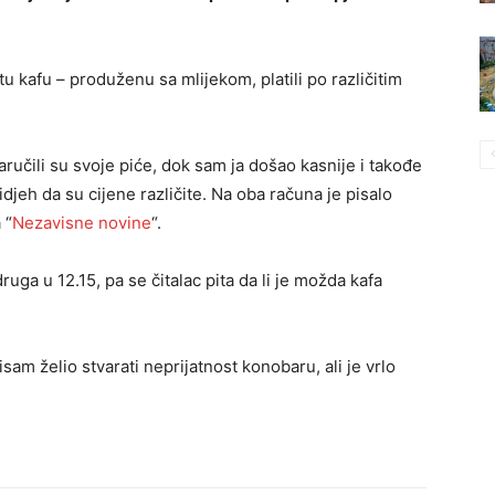
istu kafu – produženu sa mlijekom, platili po različitim
 naručili su svoje piće, dok sam ja došao kasnije i takođe
idjeh da su cijene različite. Na oba računa je pisalo
 “
Nezavisne novine
“.
ruga u 12.15, pa se čitalac pita da li je možda kafa
nisam želio stvarati neprijatnost konobaru, ali je vrlo