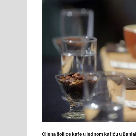
Cijena šoljice kafe u jednom kafiću u Banja