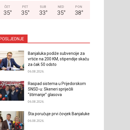
ČET
PET
SUB
NED
PON
35
°
35
°
33
°
35
°
38
°
POSLJEDNJE
Banjaluka podiže subvencije za
vrtiće na 200 KM, stipendije skaču
za čak 50 odsto
06.08.2026.
Raspad sistema u Prijedorskom
SNSD-u: Skeneri spriječili
“štimanje” glasova
06.08.2026.
Šta poručuje prvi čovjek Banjaluke
06.08.2026.