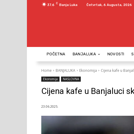
C
37.6
Banja Luka
Četvrtak, 6 Augusta, 2026
POČETNA
BANJALUKA
NOVOSTI
Home
BANJALUKA
Ekonomija
Cijena kafe u Banjal
Ekonomija
NASLOVNA
Cijena kafe u Banjaluci s
23.06.2025.