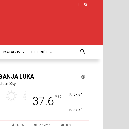
MAGAZIN
BL PRIČE
BANJA LUKA
Clear Sky
°
37.6
°
C
37.6
°
37.6
16 %
2.6kmh
0 %