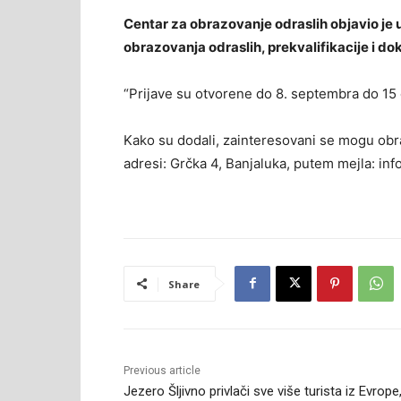
Centar za obrazovanje odraslih objavio je 
obrazovanja odraslih, prekvalifikacije i dok
“Prijave su otvorene do 8. septembra do 15 č
Kako su dodali, zainteresovani se mogu obra
adresi: Grčka 4, Banjaluka, putem mejla: inf
Share
Previous article
Jezero Šljivno privlači sve više turista iz Evrope