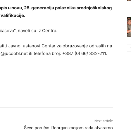
upis u novu, 28. generaciju polaznika srednjoškolskog
valifikacije.
asova”, naveli su iz Centra.
titi Javnoj ustanovi Centar za obrazovanje odraslih na
o@jucoobl.net ili telefona broj: +387 (0) 66/ 332-211.
Next article
,
Ševo poručio: Reorganizacijom rada stvaramo