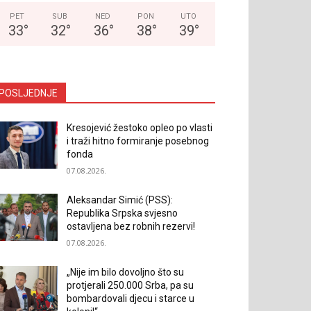
PET
SUB
NED
PON
UTO
33
°
32
°
36
°
38
°
39
°
POSLJEDNJE
Kresojević žestoko opleo po vlasti
i traži hitno formiranje posebnog
fonda
07.08.2026.
Aleksandar Simić (PSS):
Republika Srpska svjesno
ostavljena bez robnih rezervi!
07.08.2026.
„Nije im bilo dovoljno što su
protjerali 250.000 Srba, pa su
bombardovali djecu i starce u