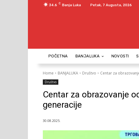
C
34.6
Banja Luka
Petak, 7 Augusta, 2026
POČETNA
BANJALUKA
NOVOSTI
Home
BANJALUKA
Društvo
Centar za obrazovanje
Društvo
Centar za obrazovanje od
generacije
30.08.2025.