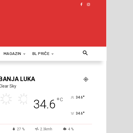
MAGAZIN
BL PRIČE
BANJA LUKA
Clear Sky
°
34.6
°
C
34.6
°
34.6
27 %
2.3kmh
4 %