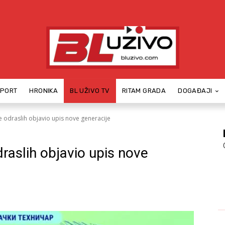
SPORT
HRONIKA
BL UŽIVO TV
RITAM GRADA
DOGAĐAJI
 odraslih objavio upis nove generacije
raslih objavio upis nove