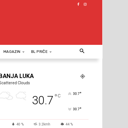
MAGAZIN
BL PRIČE
BANJA LUKA
Scattered Clouds
°
30.7
°
C
30.7
°
30.7
40 %
3.2kmh
44 %