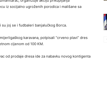
manitarac, organizuje akciju prikupljanja
ecu iz socijalno ugroženih porodica i mališane sa
li su joj se i fudbaleri banjalučkog Borca.
mijerligaškog karavana, potpisali “crveno plavi” dres
očetnom cijenom od 100 KM.
ovac od prodaje dresa ide za nabavku novog kontigenta