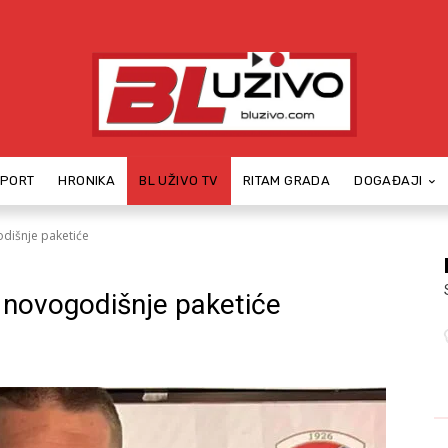
SPORT
HRONIKA
BL UŽIVO TV
RITAM GRADA
DOGAĐAJI
odišnje paketiće
a novogodišnje paketiće