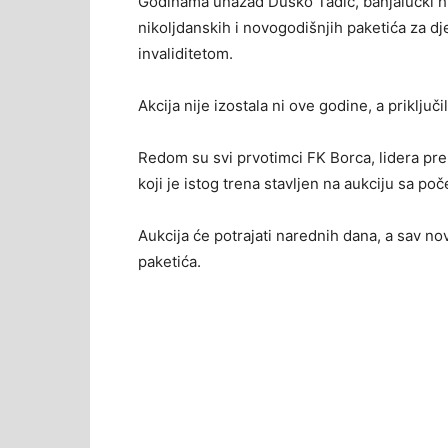
Godinama unazad Duško Tadić, banjalučki hu
nikoljdanskih i novogodišnjih paketića za dj
invaliditetom.
Akcija nije izostala ni ove godine, a priključi
Redom su svi prvotimci FK Borca, lidera pre
koji je istog trena stavljen na aukciju sa p
Aukcija će potrajati narednih dana, a sav n
paketića.