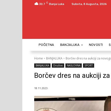
C
30.7
Banja Luka
Subota, 8 Augusta, 2026
POČETNA
BANJALUKA
NOVOSTI
Home
BANJALUKA
Borčev dres na aukciji za novog
BANJALUKA
Društvo
NASLOVNA
SPORT
Borčev dres na aukciji z
18.11.2023.