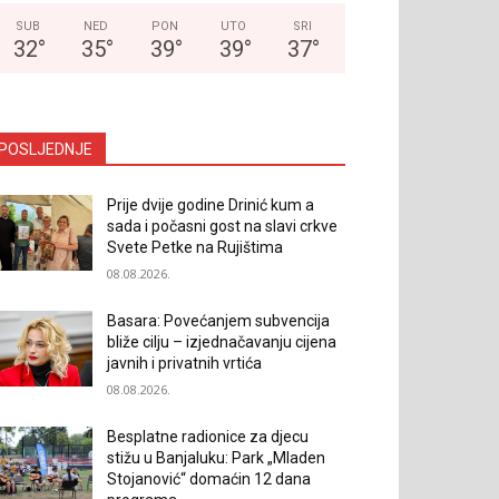
SUB
NED
PON
UTO
SRI
32
°
35
°
39
°
39
°
37
°
POSLJEDNJE
Prije dvije godine Drinić kum a
sada i počasni gost na slavi crkve
Svete Petke na Rujištima
08.08.2026.
Basara: Povećanjem subvencija
bliže cilju – izjednačavanju cijena
javnih i privatnih vrtića
08.08.2026.
Besplatne radionice za djecu
stižu u Banjaluku: Park „Mladen
Stojanović“ domaćin 12 dana