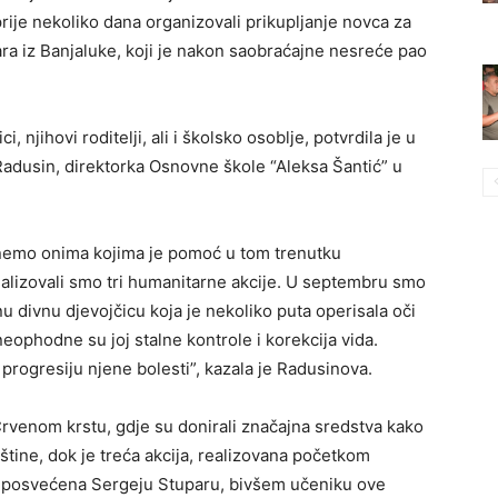
prije nekoliko dana organizovali prikupljanje novca za
ra iz Banjaluke, koji je nakon saobraćajne nesreće pao
 njihovi roditelji, ali i školsko osoblje, potvrdila je u
adusin, direktorka Osnovne škole “Aleksa Šantić” u
nemo onima kojima je pomoć u tom trenutku
ealizovali smo tri humanitarne akcije. U septembru smo
u divnu djevojčicu koja je nekoliko puta operisala oči
neophodne su joj stalne kontrole i korekcija vida.
 progresiju njene bolesti”, kazala je Radusinova.
rvenom krstu, gdje su donirali značajna sredstva kako
štine, dok je treća akcija, realizovana početkom
M, posvećena Sergeju Stuparu, bivšem učeniku ove