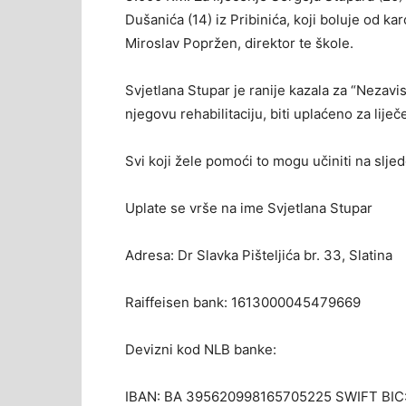
Dušanića (14) iz Pribinića, koji boluje od ka
Miroslav Popržen, direktor te škole.
Svjetlana Stupar je ranije kazala za “Nezavi
njegovu rehabilitaciju, biti uplaćeno za lije
Svi koji žele pomoći to mogu učiniti na slje
Uplate se vrše na ime Svjetlana Stupar
Adresa: Dr Slavka Pišteljića br. 33, Slatina
Raiffeisen bank: 1613000045479669
Devizni kod NLB banke:
IBAN: BA 395620998165705225 SWIFT BIC