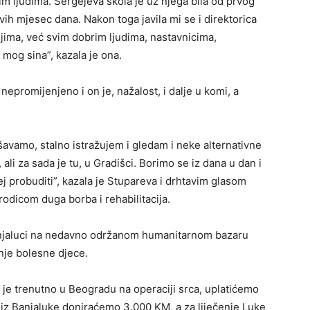
im ljudima. Sergejeva škola je uz njega bila od prvog
prvih mjesec dana. Nakon toga javila mi se i direktorica
njima, već svim dobrim ljudima, nastavnicima,
e mog sina”, kazala je ona.
nepromijenjeno i on je, nažalost, i dalje u komi, a
šavamo, stalno istražujem i gledam i neke alternativne
 ali za sada je tu, u Gradišci. Borimo se iz dana u dan i
j probuditi”, kazala je Stupareva i drhtavim glasom
odicom duga borba i rehabilitacija.
anjaluci na nedavno održanom humanitarnom bazaru
enje bolesne djece.
i je trenutno u Beogradu na operaciji srca, uplatićemo
 iz Banjaluke doniraćemo 3.000 KM, a za liječenje Luke