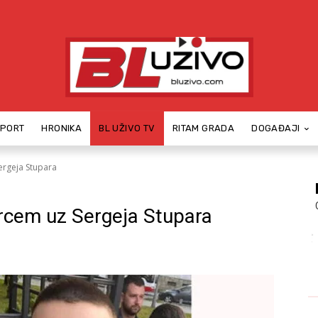
SPORT
HRONIKA
BL UŽIVO TV
RITAM GRADA
DOGAĐAJI
Sergeja Stupara
srcem uz Sergeja Stupara