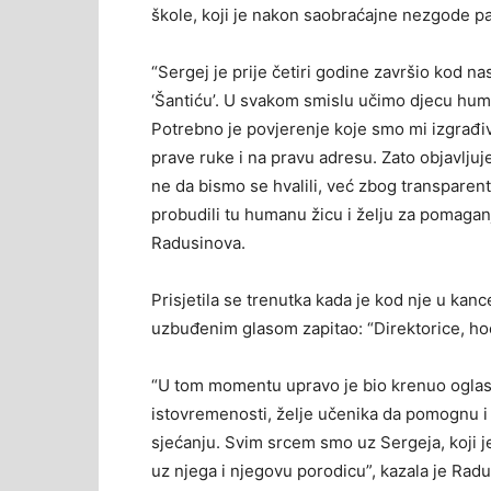
škole, koji je nakon saobraćajne nezgode pao
“Sergej je prije četiri godine završio kod na
‘Šantiću’. U svakom smislu učimo djecu humano
Potrebno je povjerenje koje smo mi izgrađiv
prave ruke i na pravu adresu. Zato objavlju
ne da bismo se hvalili, već zbog transparentn
probudili tu humanu žicu i želju za pomaganj
Radusinova.
Prisjetila se trenutka kada je kod nje u kan
uzbuđenim glasom zapitao: “Direktorice, ho
“U tom momentu upravo je bio krenuo oglas 
istovremenosti, želje učenika da pomognu i 
sjećanju. Svim srcem smo uz Sergeja, koji je
uz njega i njegovu porodicu”, kazala je Rad