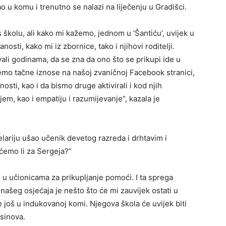
 u komu i trenutno se nalazi na liječenju u Gradišci.
s školu, ali kako mi kažemo, jednom u ‘Šantiću’, uvijek u
sti, kako mi iz zbornice, tako i njihovi roditelji.
ali godinama, da se zna da ono što se prikupi ide u
jemo tačne iznose na našoj zvaničnoj Facebook stranici,
osti, kao i da bismo druge aktivirali i kod njih
em, kao i empatiju i razumijevanje”, kazala je
celariju ušao učenik devetog razreda i drhtavim i
ćemo li za Sergeja?”
u učionicama za prikupljanje pomoći. I ta sprega
našeg osjećaja je nešto što će mi zauvijek ostati u
 još u indukovanoj komi. Njegova škola će uvijek biti
usinova.