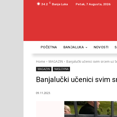
C
34.2
Banja Luka
Petak, 7 Augusta, 2026
POČETNA
BANJALUKA
NOVOSTI
Home
MAGAZIN
Banjalučki učenici svim srcem uz 
MAGAZIN
NASLOVNA
Banjalučki učenici svim 
09.11.2023.