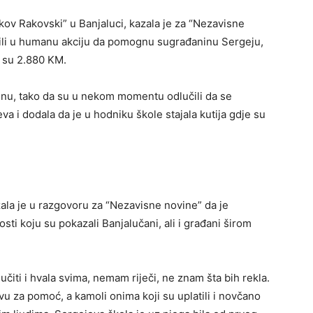
kov Rakovski” u Banjaluci, kazala je za “Nezavisne
jučili u humanu akciju da pomognu sugrađaninu Sergeju,
li su 2.880 KM.
ognu, tako da su u nekom momentu odlučili da se
eva i dodala da je u hodniku škole stajala kutija gdje su
ala je u razgovoru za “Nezavisne novine” da je
ti koju su pokazali Banjalučani, ali i građani širom
jučiti i hvala svima, nemam riječi, ne znam šta bih rekla.
u za pomoć, a kamoli onima koji su uplatili i novčano