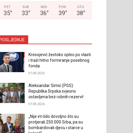
PET
SUB
NED
PON
UTO
35
°
33
°
36
°
39
°
38
°
POSLJEDNJE
Kresojević žestoko opleo po vlasti
i traži hitno formiranje posebnog
fonda
07.08.2026.
Aleksandar Simić (PSS):
Republika Srpska svjesno
ostavljena bez robnih rezervi!
07.08.2026.
„Nije im bilo dovoljno što su
protjerali 250.000 Srba, pa su
bombardovali djecu i starce u