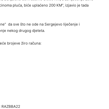
rcinoma pluća, biće uplaćeno 200 KM”, izjavio je tada
sne” da sve što ne ode na Sergejevo liječenje i
čenje nekog drugog djeteta.
deće brojeve žiro računa:
: RAZBBA22