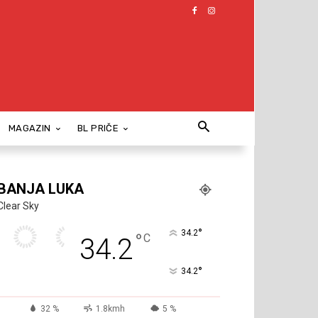
MAGAZIN
BL PRIČE
BANJA LUKA
Clear Sky
°
34.2
°
C
34.2
°
34.2
32 %
1.8kmh
5 %