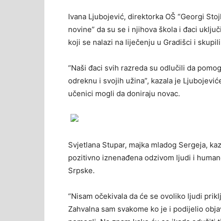
Ivana Ljubojević, direktorka OŠ “Georgi Stoj
novine” da su se i njihova škola i đaci ukl
koji se nalazi na liječenju u Gradišci i skupi
“Naši đaci svih razreda su odlučili da pom
odreknu i svojih užina”, kazala je Ljubojević
učenici mogli da doniraju novac.
Svjetlana Stupar, majka mladog Sergeja, kaz
pozitivno iznenađena odzivom ljudi i humanos
Srpske.
“Nisam očekivala da će se ovoliko ljudi prikl
Zahvalna sam svakome ko je i podijelio objav