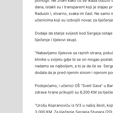
pomogli. Ne znam kako ću se ikada odužiti t
dana, istakli su i transparent koji je stajao 
Radusin i, stvarno, svaka im čast. Ne samo 
učenicima koji su izdvojili novac za liječenj
Dodaje da stanje svijesti kod Sergeja ostaje 
liječenje i lijekovi skupi.
“Nabavljamo lijekove sa raznih strana, poku
klinike u svijetu gdje bi se on mogao poslati,
nadamo se najboljem, a to je da će se Serge
dodala da je pred njenim sinom i njenom por
Podsjećamo, i učenici OŠ “Sveti Sava” u B
zdrave hrane prikupili su 6.200 KM za liječ
“Urošu Kopranoviću iz IV3 u našoj školi, koj
3.000 KM. Za liječenje Sergeja Stupara (20)