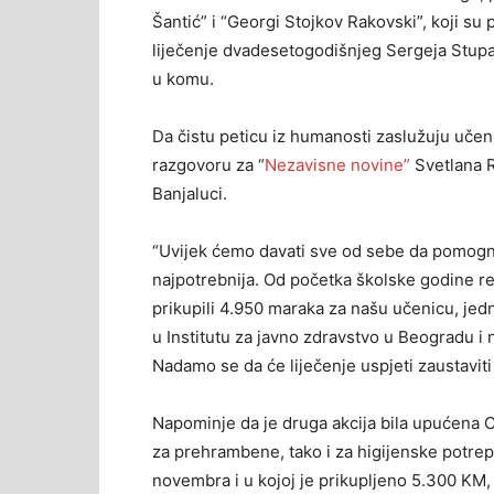
Šantić” i “Georgi Stojkov Rakovski”, koji su 
liječenje dvadesetogodišnjeg Sergeja Stupa
u komu.
Da čistu peticu iz humanosti zaslužuju učenici,
razgovoru za “
Nezavisne novine”
Svetlana R
Banjaluci.
“Uvijek ćemo davati sve od sebe da pomog
najpotrebnija. Od početka školske godine r
prikupili 4.950 maraka za našu učenicu, jedn
u Institutu za javno zdravstvo u Beogradu i 
Nadamo se da će liječenje uspjeti zaustaviti
Napominje da je druga akcija bila upućena C
za prehrambene, tako i za higijenske potrep
novembra i u kojoj je prikupljeno 5.300 K