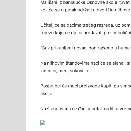
Mališani iz banjalučke Osnovne škole “Svet
koji će se u petak održati u dvorištu njihove
Učiteljice sa đacima trećeg razreda, uz pom
trpezu koju će djeca prodavati po simboličn
“Sav prikupljeni novac, doniraćemo u human
Na njihovim štandovima naći će se slana i s
zimnica, med, sokovi i dr.
Posjetioci će moći proizvode kupiti po simb
akciji.
Na štandovima će đaci u petak raditi u vre