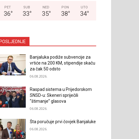
PET
SUB
NED
PON
UTO
36
°
33
°
35
°
38
°
34
°
POSLJEDNJE
Banjaluka podiže subvencije za
vrtiće na 200 KM, stipendije skaču
za čak 50 odsto
06.08.2026.
Raspad sistema u Prijedorskom
SNSD-u: Skeneri spriječili
“štimanje” glasova
06.08.2026.
Šta poručuje prvi čovjek Banjaluke
06.08.2026.