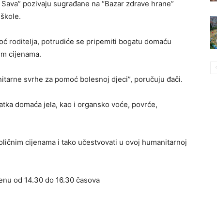
i Sava” pozivaju sugrađane na “Bazar zdrave hrane”
 škole.
oć roditelja, potrudiće se pripemiti bogatu domaću
im cijenama.
itarne svrhe za pomoć bolesnoj djeci”, poručuju đači.
latka domaća jela, kao i organsko voće, povrće,
oličnim cijenama i tako učestvovati u ovoj humanitarnoj
menu od 14.30 do 16.30 časova