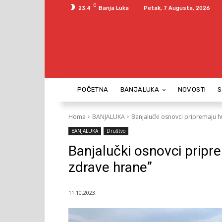
C
23.4
Banja Luka
Petak, 7 Augusta, 2026
POČETNA
BANJALUKA
NOVOSTI
Home
BANJALUKA
Banjalučki osnovci pripremaju h
BANJALUKA
Društvo
Banjalučki osnovci pripr
zdrave hrane”
11.10.2023.