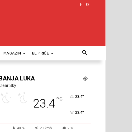
MAGAZIN
BL PRIČE
BANJA LUKA
Clear Sky
°
23.4
°
C
23.4
°
23.4
48 %
2.1kmh
2 %