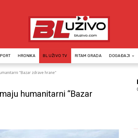
SPORT
HRONIKA
BL UŽIVO TV
RITAM GRADA
DOGAĐAJI
umanitarni "Bazar zdrave hrane"
emaju humanitarni “Bazar