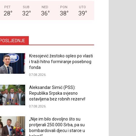
PET
SUB
NED
PON
UTO
28
°
32
°
36
°
38
°
39
°
POSLJEDNJE
Kresojević žestoko opleo po vlasti
i traži hitno formiranje posebnog
fonda
07.08.2026.
Aleksandar Simić (PSS):
Republika Srpska svjesno
ostavljena bez robnih rezervi!
07.08.2026.
„Nije im bilo dovoljno što su
protjerali 250.000 Srba, pa su
bombardovali djecu i starce u