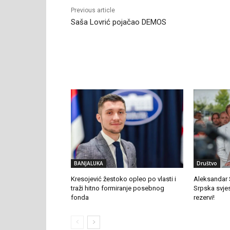
Previous article
Saša Lovrić pojačao DEMOS
RELATED ARTICLES
BANJALUKA
Društvo
Kresojević žestoko opleo po vlasti i
Aleksandar 
traži hitno formiranje posebnog
Srpska svje
fonda
rezervi!