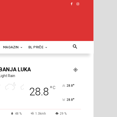
MAGAZIN
BL PRIČE
BANJA LUKA
Light Rain
°
28.8
°
C
28.8
°
28.8
48 %
1.3kmh
29 %