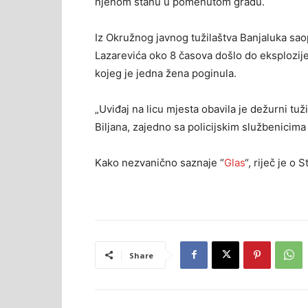
njenom stanu u pomenutom gradu.
Iz Okružnog javnog tužilaštva Banjaluka saop
Lazarevića oko 8 časova došlo do eksplozije
kojeg je jedna žena poginula.
„Uviđaj na licu mjesta obavila je dežurni tu
Biljana, zajedno sa policijskim službenicima
Kako nezvanično saznaje “
Glas
“, riječ je o 
Share