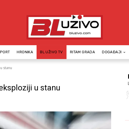
SPORT
HRONIKA
BL UŽIVO TV
RITAM GRADA
DOGAĐAJI
 u stanu
ksploziji u stanu