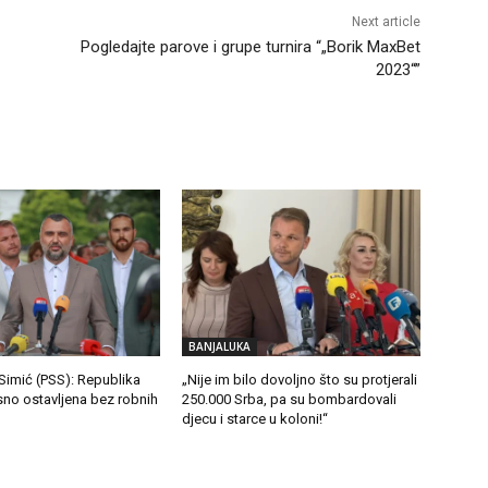
Next article
Pogledajte parove i grupe turnira “„Borik MaxBet
2023“”
BANJALUKA
Simić (PSS): Republika
„Nije im bilo dovoljno što su protjerali
sno ostavljena bez robnih
250.000 Srba, pa su bombardovali
djecu i starce u koloni!“