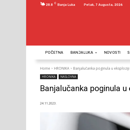
C
28.8
Banja Luka
Petak, 7 Augusta, 2026
POČETNA
BANJALUKA
NOVOSTI
Home
HRONIKA
Banjalučanka poginula u eksploziji
HRONIKA
NASLOVNA
Banjalučanka poginula u e
24.11.2023.