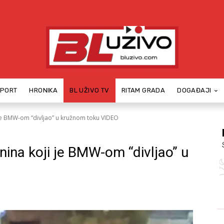
SPORT
HRONIKA
BL UŽIVO TV
RITAM GRADA
DOGAĐAJI
i je BMW-om “divljao” u kružnom toku VIDEO
anina koji je BMW-om “divljao” u