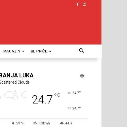
MAGAZIN
BL PRIČE
BANJA LUKA
Scattered Clouds
°
24.7
°
C
24.7
°
24.7
59 %
1.3kmh
44 %